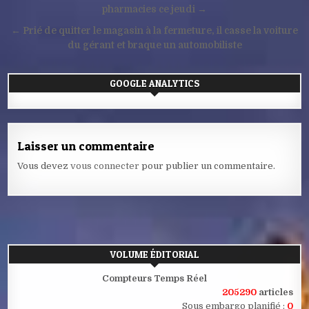
de
pharmacies ce jeudi →
l’article
← Prié de quitter le magasin à la fermeture, il casse la voiture
du gérant et braque un automobiliste
GOOGLE ANALYTICS
Laisser un commentaire
Vous devez
vous connecter
pour publier un commentaire.
VOLUME ÉDITORIAL
Compteurs Temps Réel
205290
articles
Sous embargo planifié :
0