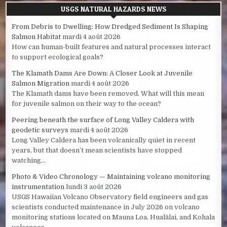
USGS NATURAL HAZARDS NEWS
From Debris to Dwelling: How Dredged Sediment Is Shaping
Salmon Habitat
mardi 4 août 2026
How can human-built features and natural processes interact
to support ecological goals?
The Klamath Dams Are Down: A Closer Look at Juvenile
Salmon Migration
mardi 4 août 2026
The Klamath dams have been removed. What will this mean
for juvenile salmon on their way to the ocean?
Peering beneath the surface of Long Valley Caldera with
geodetic surveys
mardi 4 août 2026
Long Valley Caldera has been volcanically quiet in recent
years, but that doesn’t mean scientists have stopped
watching...
Photo & Video Chronology — Maintaining volcano monitoring
instrumentation
lundi 3 août 2026
USGS Hawaiian Volcano Observatory field engineers and gas
scientists conducted maintenance in July 2026 on volcano
monitoring stations located on Mauna Loa, Hualālai, and Kohala