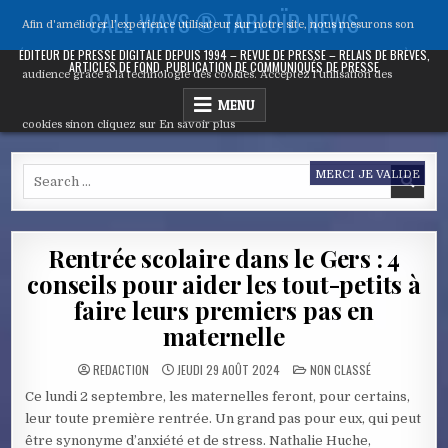
Skip
CALL WAYS ® TABLOÏD NEWS
Afin d'améliorer l’expérience utilisateur sur notre site, nous mesurons son
to
content
ÉDITEUR DE PRESSE DIGITALE DEPUIS 1994 – REVUE DE PRESSE – RELAIS DE BRÈVES,
ARTICLES DE FOND, PUBLICATION DE COMMUNIQUÉS DE PRESSE
audience grâce à la technologie des cookies. Acceptez l’utilisation des
MENU
cookies sinon cliquez sur
En savoir plus
Search
MERCI JE VALIDE
for:
Rentrée scolaire dans le Gers : 4
conseils pour aider les tout-petits à
faire leurs premiers pas en
maternelle
POSTED
REDACTION
JEUDI 29 AOÛT 2024
NON CLASSÉ
IN
Ce lundi 2 septembre, les maternelles feront, pour certains,
leur toute première rentrée. Un grand pas pour eux, qui peut
être synonyme d’anxiété et de stress. Nathalie Huche,