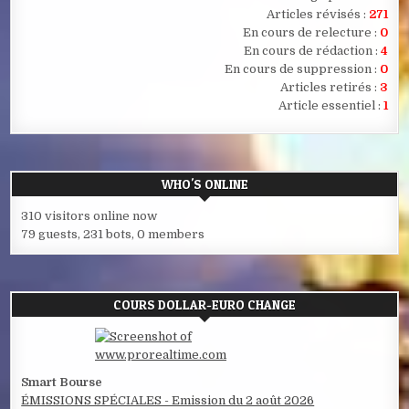
Articles révisés :
271
En cours de relecture :
0
En cours de rédaction :
4
En cours de suppression :
0
Articles retirés :
3
Article essentiel :
1
WHO'S ONLINE
310 visitors online now
79 guests,
231 bots,
0 members
COURS DOLLAR-EURO CHANGE
Smart Bourse
ÉMISSIONS SPÉCIALES - Emission du 2 août 2026