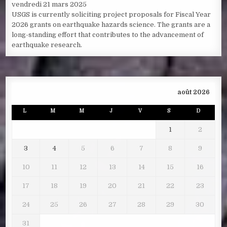
vendredi 21 mars 2025
USGS is currently soliciting project proposals for Fiscal Year
2026 grants on earthquake hazards science. The grants are a
long-standing effort that contributes to the advancement of
earthquake research.
août 2026
L
M
M
J
V
S
D
1
2
3
4
5
6
7
8
9
10
11
12
13
14
15
16
17
18
19
20
21
22
23
24
25
26
27
28
29
30
31