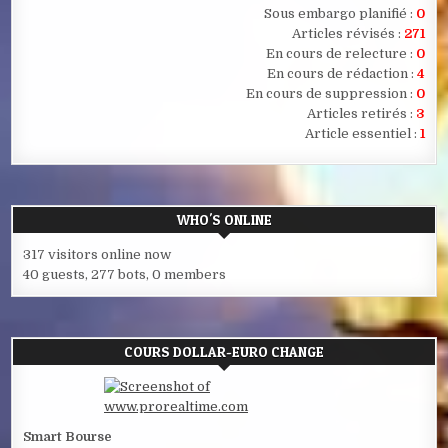
Sous embargo planifié :
0
Articles révisés :
271
En cours de relecture :
0
En cours de rédaction :
4
En cours de suppression :
0
Articles retirés :
3
Article essentiel :
1
WHO'S ONLINE
317 visitors online now
40 guests,
277 bots,
0 members
COURS DOLLAR-EURO CHANGE
Smart Bourse