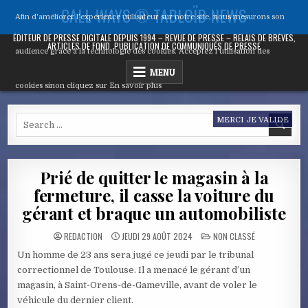
Skip
CALL WAYS ® TABLOÏD NEWS
Afin d'améliorer l’expérience utilisateur sur notre site, nous mesurons son
to
content
ÉDITEUR DE PRESSE DIGITALE DEPUIS 1994 – REVUE DE PRESSE – RELAIS DE BRÈVES,
ARTICLES DE FOND, PUBLICATION DE COMMUNIQUÉS DE PRESSE
audience grâce à la technologie des cookies. Acceptez l’utilisation des
MENU
cookies sinon cliquez sur
En savoir plus
Search
MERCI JE VALIDE
for:
Prié de quitter le magasin à la
fermeture, il casse la voiture du
gérant et braque un automobiliste
POSTED
REDACTION
JEUDI 29 AOÛT 2024
NON CLASSÉ
IN
Un homme de 23 ans sera jugé ce jeudi par le tribunal
correctionnel de Toulouse. Il a menacé le gérant d’un
magasin, à Saint-Orens-de-Gameville, avant de voler le
véhicule du dernier client.