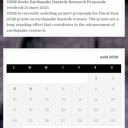
USGS Seeks Earthquake Hazards Research Proposals
vendredi 21 mars 2025
USGS is currently soliciting project proposals for Fiscal Year
2026 grants on earthquake hazards science. The grants are a
long-standing effort that contributes to the advancement of
earthquake research.
août 2026
L
M
M
J
V
S
D
1
2
3
4
5
6
7
8
9
10
11
12
13
14
15
16
17
18
19
20
21
22
23
24
25
26
27
28
29
30