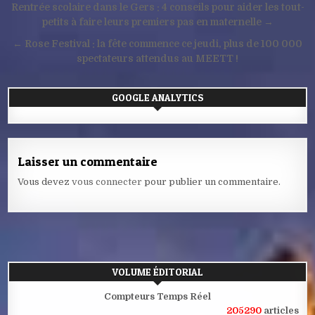
Navigation
Rentrée scolaire dans le Gers : 4 conseils pour aider les tout-
de
petits à faire leurs premiers pas en maternelle →
l’article
← Rose Festival : la fête commence ce jeudi, plus de 100 000
spectateurs attendus au MEETT !
GOOGLE ANALYTICS
Laisser un commentaire
Vous devez
vous connecter
pour publier un commentaire.
VOLUME ÉDITORIAL
Compteurs Temps Réel
205290
articles