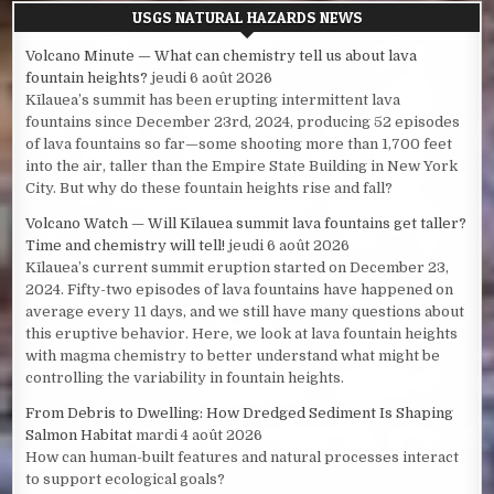
USGS NATURAL HAZARDS NEWS
Volcano Minute — What can chemistry tell us about lava
fountain heights?
jeudi 6 août 2026
Kīlauea’s summit has been erupting intermittent lava
fountains since December 23rd, 2024, producing 52 episodes
of lava fountains so far—some shooting more than 1,700 feet
into the air, taller than the Empire State Building in New York
City. But why do these fountain heights rise and fall?
Volcano Watch — Will Kīlauea summit lava fountains get taller?
Time and chemistry will tell!
jeudi 6 août 2026
Kīlauea’s current summit eruption started on December 23,
2024. Fifty-two episodes of lava fountains have happened on
average every 11 days, and we still have many questions about
this eruptive behavior. Here, we look at lava fountain heights
with magma chemistry to better understand what might be
controlling the variability in fountain heights.
From Debris to Dwelling: How Dredged Sediment Is Shaping
Salmon Habitat
mardi 4 août 2026
How can human-built features and natural processes interact
to support ecological goals?