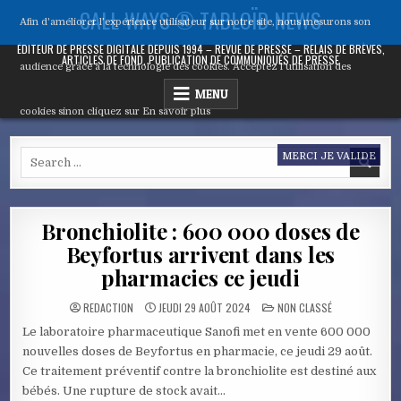
Skip
CALL WAYS ® TABLOÏD NEWS
Afin d'améliorer l’expérience utilisateur sur notre site, nous mesurons son
to
content
ÉDITEUR DE PRESSE DIGITALE DEPUIS 1994 – REVUE DE PRESSE – RELAIS DE BRÈVES,
ARTICLES DE FOND, PUBLICATION DE COMMUNIQUÉS DE PRESSE
audience grâce à la technologie des cookies. Acceptez l’utilisation des
MENU
cookies sinon cliquez sur
En savoir plus
Search
MERCI JE VALIDE
for:
Bronchiolite : 600 000 doses de
Beyfortus arrivent dans les
pharmacies ce jeudi
POSTED
REDACTION
JEUDI 29 AOÛT 2024
NON CLASSÉ
IN
Le laboratoire pharmaceutique Sanofi met en vente 600 000
nouvelles doses de Beyfortus en pharmacie, ce jeudi 29 août.
Ce traitement préventif contre la bronchiolite est destiné aux
bébés. Une rupture de stock avait…