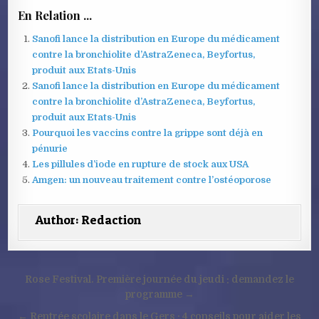
En Relation ...
Sanofi lance la distribution en Europe du médicament
contre la bronchiolite d’AstraZeneca, Beyfortus,
produit aux Etats-Unis
Sanofi lance la distribution en Europe du médicament
contre la bronchiolite d’AstraZeneca, Beyfortus,
produit aux Etats-Unis
Pourquoi les vaccins contre la grippe sont déjà en
pénurie
Les pillules d’iode en rupture de stock aux USA
Amgen: un nouveau traitement contre l’ostéoporose
Author:
Redaction
Navigation
Rose Festival. Première journée du jeudi : demandez le
de
programme →
← Rentrée scolaire dans le Gers : 4 conseils pour aider les