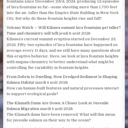
fountains since December 23rd, 2024, producing 52 episodes
of lava fountains so far—some shooting more than 1,700 feet
into the air, taller than the Empire State Building in New York
City. But why do these fountain heights rise and fall?
Volcano Watch — Will Kīlauea summit lava fountains get taller?
Time and chemistry will tell!
jeudi 6 août 2026
Kīlauea’s current summit eruption started on December 23,
2024. Fifty-two episodes of lava fountains have happened on
average every 11 days, and we still have many questions about
this eruptive behavior. Here, we look at lava fountain heights
with magma chemistry to better understand what might be
controlling the variability in fountain heights.
From Debris to Dwelling: How Dredged Sediment Is Shaping
Salmon Habitat
mardi 4 août 2026
How can human-built features and natural processes interact
to support ecological goals?
The Klamath Dams Are Down: A Closer Look at Juvenile
Salmon Migration
mardi 4 août 2026
The Klamath dams have been removed. What will this mean
for juvenile salmon on their way to the ocean?