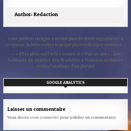
Author:
Redaction
Navigation
Leur pétition en ligne a atteint plus de 8000 signatures : à
de
Grayssas, la lutte contre le projet photovoltaïque continue →
l’article
← « Elles pleurent l’arbre comme si c’était un ami » : des
habitants du quartier des Pradettes à Toulouse mobilisés
contre l’abattage d’un platane
GOOGLE ANALYTICS
Laisser un commentaire
Vous devez
vous connecter
pour publier un commentaire.