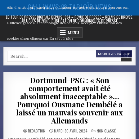
Skip
CALL WAYS ® TABLOÏD NEWS
Afin d'améliorer l’expérience utilisateur sur notre site, nous mesurons son
to
content
ÉDITEUR DE PRESSE DIGITALE DEPUIS 1994 – REVUE DE PRESSE – RELAIS DE BRÈVES,
ARTICLES DE FOND, PUBLICATION DE COMMUNIQUÉS DE PRESSE
audience grâce à la technologie des cookies. Acceptez l’utilisation des
MENU
cookies sinon cliquez sur
En savoir plus
Search
MERCI JE VALIDE
for:
Dortmund-PSG : « Son
comportement avait été
absolument inacceptable »…
Pourquoi Ousmane Dembélé a
laissé un mauvais souvenir aux
Allemands
POSTED
REDACTION
MARDI 30 AVRIL 2024
NON CLASSÉ
IN