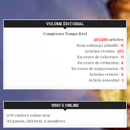
VOLUME ÉDITORIAL
Compteurs Temps Réel
205290
articles
Sous embargo planifié :
0
Articles révisés :
271
En cours de relecture :
0
En cours de rédaction :
4
En cours de suppression :
0
Articles retirés :
3
Article essentiel :
1
WHO'S ONLINE
276 visitors online now
33 guests,
243 bots,
0 members