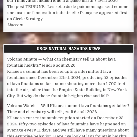
sur l’innovation industrielle française
mardi 7 avril 2026
The post TRIBUNE : Les retards de paiement agissent comme
une taxe sur l’innovation industrielle française appeared first
on Circle Strategy.
Marcom
USGS NATURAL HAZARDS NEWS
Volcano Minute — What can chemistry tell us about lava
fountain heights?
jeudi 6 août 2026
Kīlauea’s summit has been erupting intermittent lava
fountains since December 23rd, 2024, producing 52 episodes
of lava fountains so far—some shooting more than 1,700 feet
into the air, taller than the Empire State Building in New York
City. But why do these fountain heights rise and fall?
Volcano Watch — Will Kīlauea summit lava fountains get taller?
Time and chemistry will tell!
jeudi 6 août 2026
Kīlauea’s current summit eruption started on December 23,
2024. Fifty-two episodes of lava fountains have happened on
average every 11 days, and we still have many questions about
this eruptive behavior. Here, we look at lava fountain heights