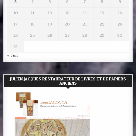
3
4
5
6
7
8
9
10
11
12
13
14
15
16
17
18
19
20
21
22
23
24
25
26
27
28
29
30
31
« Juil
JULIEN JACQUES RESTAURATEUR DE LIVRES ET DE PAPIERS
ANCIENS