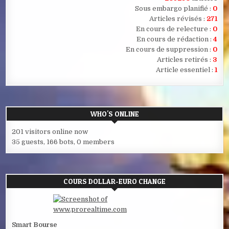
Sous embargo planifié :
0
Articles révisés :
271
En cours de relecture :
0
En cours de rédaction :
4
En cours de suppression :
0
Articles retirés :
3
Article essentiel :
1
WHO'S ONLINE
201 visitors online now
35 guests,
166 bots,
0 members
COURS DOLLAR-EURO CHANGE
Smart Bourse