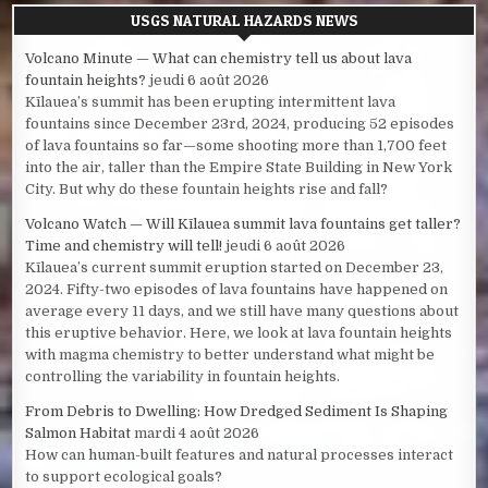
USGS NATURAL HAZARDS NEWS
Volcano Minute — What can chemistry tell us about lava
fountain heights?
jeudi 6 août 2026
Kīlauea’s summit has been erupting intermittent lava
fountains since December 23rd, 2024, producing 52 episodes
of lava fountains so far—some shooting more than 1,700 feet
into the air, taller than the Empire State Building in New York
City. But why do these fountain heights rise and fall?
Volcano Watch — Will Kīlauea summit lava fountains get taller?
Time and chemistry will tell!
jeudi 6 août 2026
Kīlauea’s current summit eruption started on December 23,
2024. Fifty-two episodes of lava fountains have happened on
average every 11 days, and we still have many questions about
this eruptive behavior. Here, we look at lava fountain heights
with magma chemistry to better understand what might be
controlling the variability in fountain heights.
From Debris to Dwelling: How Dredged Sediment Is Shaping
Salmon Habitat
mardi 4 août 2026
How can human-built features and natural processes interact
to support ecological goals?