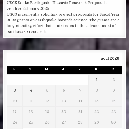
USGS Seeks Earthquake Hazards Research Proposals
vendredi 21 mars 2025
USGS is currently soliciting project proposals for Fiscal Year
2026 grants on earthquake hazards science. The grants are a
long-standing effort that contributes to the advancement of
earthquake research.
août 2026
L
M
M
J
V
S
D
1
2
3
4
5
6
7
8
9
10
11
12
13
14
15
16
17
18
19
20
21
22
23
24
25
26
27
28
29
30