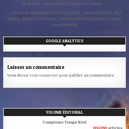
de
la Justice, en soutien à Harmonie Comyn →
l’article
← Jeux Paralympiques de Paris 2024 : Dimitri Pavadé, Ugo
Didier, Sophie Caverzan… Comment la délégation occitane
compte briller
GOOGLE ANALYTICS
Laisser un commentaire
Vous devez
vous connecter
pour publier un commentaire.
VOLUME ÉDITORIAL
Compteurs Temps Réel
205290
articles