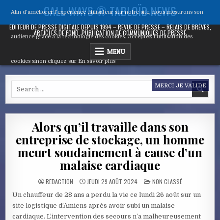
Skip
CALL WAYS ® TABLOÏD NEWS
Afin d'améliorer l’expérience utilisateur sur notre site, nous mesurons son
to
content
ÉDITEUR DE PRESSE DIGITALE DEPUIS 1994 – REVUE DE PRESSE – RELAIS DE BRÈVES,
ARTICLES DE FOND, PUBLICATION DE COMMUNIQUÉS DE PRESSE
audience grâce à la technologie des cookies. Acceptez l’utilisation des
MENU
cookies sinon cliquez sur
En savoir plus
Search
MERCI JE VALIDE
for:
Alors qu’il travaille dans son
entreprise de stockage, un homme
meurt soudainement à cause d’un
malaise cardiaque
POSTED
REDACTION
JEUDI 29 AOÛT 2024
NON CLASSÉ
IN
Un chauffeur de 28 ans a perdu la vie ce lundi 26 août sur un
site logistique d’Amiens après avoir subi un malaise
cardiaque. L’intervention des secours n’a malheureusement