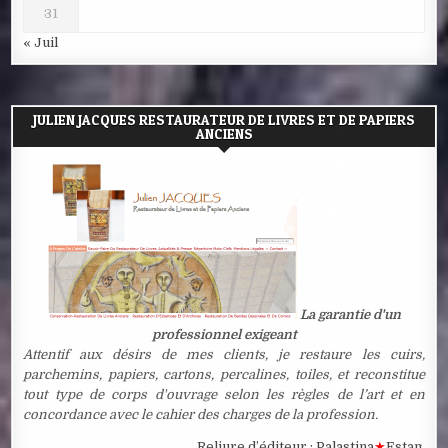
31
« Juil
JULIEN JACQUES RESTAURATEUR DE LIVRES ET DE PAPIERS
ANCIENS
La garantie d'un
professionnel exigeant
Attentif aux désirs de mes clients, je restaure les cuirs,
parchemins, papiers, cartons, percalines, toiles, et reconstitue
tout type de corps d'ouvrage selon les règles de l’art et en
concordance avec le cahier des charges de la profession.
Reliure d’éditeur : Palastina
★
Estampe à la