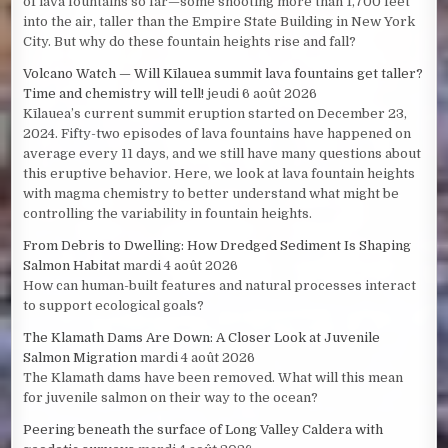
of lava fountains so far—some shooting more than 1,700 feet
into the air, taller than the Empire State Building in New York
City. But why do these fountain heights rise and fall?
Volcano Watch — Will Kīlauea summit lava fountains get taller?
Time and chemistry will tell!
jeudi 6 août 2026
Kīlauea’s current summit eruption started on December 23,
2024. Fifty-two episodes of lava fountains have happened on
average every 11 days, and we still have many questions about
this eruptive behavior. Here, we look at lava fountain heights
with magma chemistry to better understand what might be
controlling the variability in fountain heights.
From Debris to Dwelling: How Dredged Sediment Is Shaping
Salmon Habitat
mardi 4 août 2026
How can human-built features and natural processes interact
to support ecological goals?
The Klamath Dams Are Down: A Closer Look at Juvenile
Salmon Migration
mardi 4 août 2026
The Klamath dams have been removed. What will this mean
for juvenile salmon on their way to the ocean?
Peering beneath the surface of Long Valley Caldera with