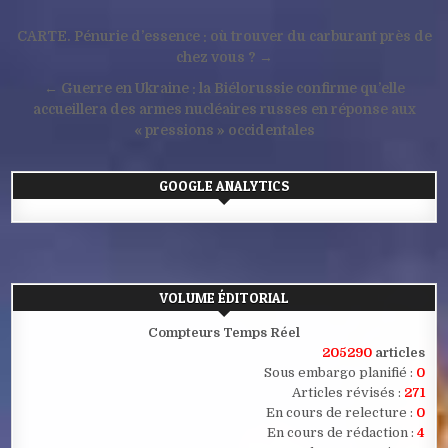
Navigation
CARTE. Pénurie d’essence : où trouver du carburant près de
de
chez vous ? →
l’article
← Guerre en Ukraine : la Biélorussie confirme qu’elle
accueillera des armes nucléaires russes en réponse aux
« pressions » occidentales
GOOGLE ANALYTICS
VOLUME ÉDITORIAL
Compteurs Temps Réel
205290
articles
Sous embargo planifié :
0
Articles révisés :
271
En cours de relecture :
0
En cours de rédaction :
4