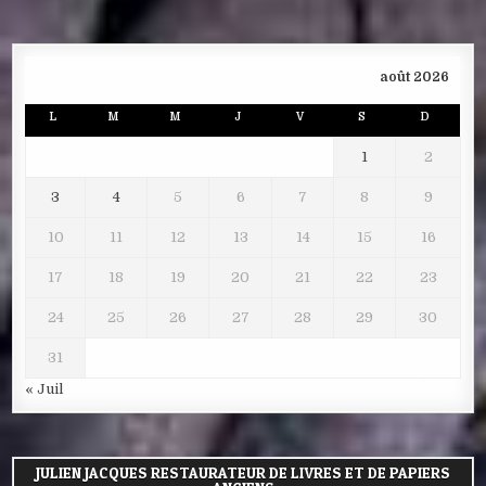
août 2026
L
M
M
J
V
S
D
1
2
3
4
5
6
7
8
9
10
11
12
13
14
15
16
17
18
19
20
21
22
23
24
25
26
27
28
29
30
31
« Juil
JULIEN JACQUES RESTAURATEUR DE LIVRES ET DE PAPIERS