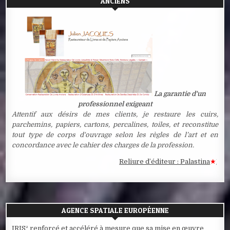
ANCIENS
La garantie d'un
professionnel exigeant
Attentif aux désirs de mes clients, je restaure les cuirs,
parchemins, papiers, cartons, percalines, toiles, et reconstitue
tout type de corps d'ouvrage selon les règles de l’art et en
concordance avec le cahier des charges de la profession.
Reliure d’éditeur : Palastina
★
Estampe
AGENCE SPATIALE EUROPÉENNE
IRIS² renforcé et accéléré à mesure que sa mise en œuvre