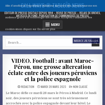
Skip
CALL WAYS ® TABLOÏD NEWS
Afin d'améliorer l’expérience utilisateur sur notre site, nous mesurons son
to
content
ÉDITEUR DE PRESSE DIGITALE DEPUIS 1994 – REVUE DE PRESSE – RELAIS DE BRÈVES,
ARTICLES DE FOND, PUBLICATION DE COMMUNIQUÉS DE PRESSE
audience grâce à la technologie des cookies. Acceptez l’utilisation des
MENU
cookies sinon cliquez sur
En savoir plus
Search
MERCI JE VALIDE
for:
VIDEO. Football : avant Maroc-
Pérou, une grosse altercation
éclate entre des joueurs péruviens
et la police espagnole
POSTED
REDACTION
MARDI 28 MARS 2023
NON CLASSÉ
IN
Le Maroc défie ce mardi 28 mars le Pérou à Madrid. Ce lundi
soir, des joueurs péruviens se sont très sérieusement
accrochés avec la police espagnole devant leur hôtel. Le