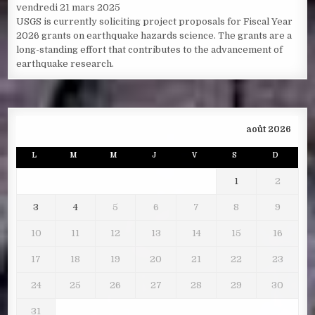
vendredi 21 mars 2025
USGS is currently soliciting project proposals for Fiscal Year
2026 grants on earthquake hazards science. The grants are a
long-standing effort that contributes to the advancement of
earthquake research.
août 2026
L
M
M
J
V
S
D
1
2
3
4
5
6
7
8
9
10
11
12
13
14
15
16
17
18
19
20
21
22
23
24
25
26
27
28
29
30
31