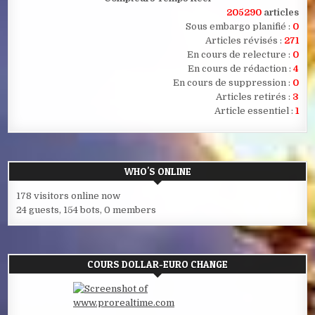
205290
articles
Sous embargo planifié :
0
Articles révisés :
271
En cours de relecture :
0
En cours de rédaction :
4
En cours de suppression :
0
Articles retirés :
3
Article essentiel :
1
WHO'S ONLINE
178 visitors online now
24 guests,
154 bots,
0 members
COURS DOLLAR-EURO CHANGE