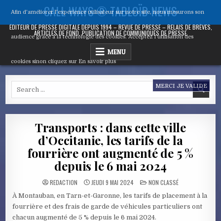
Skip
CALL WAYS ® TABLOÏD NEWS
Afin d'améliorer l’expérience utilisateur sur notre site, nous mesurons son
to
content
ÉDITEUR DE PRESSE DIGITALE DEPUIS 1994 – REVUE DE PRESSE – RELAIS DE BRÈVES,
ARTICLES DE FOND, PUBLICATION DE COMMUNIQUÉS DE PRESSE
audience grâce à la technologie des cookies. Acceptez l’utilisation des
MENU
cookies sinon cliquez sur
En savoir plus
Search
MERCI JE VALIDE
for:
Transports : dans cette ville
d’Occitanie, les tarifs de la
fourrière ont augmenté de 5 %
depuis le 6 mai 2024
POSTED
REDACTION
JEUDI 9 MAI 2024
NON CLASSÉ
IN
À Montauban, en Tarn-et-Garonne, les tarifs de placement à la
fourrière et des frais de garde de véhicules particuliers ont
chacun augmenté de 5 % depuis le 6 mai 2024.