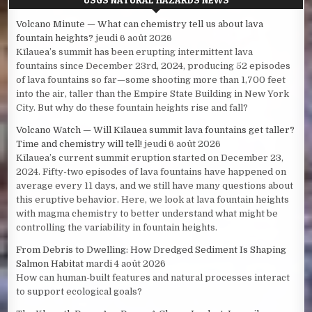
Volcano Minute — What can chemistry tell us about lava
fountain heights?
jeudi 6 août 2026
Kīlauea’s summit has been erupting intermittent lava
fountains since December 23rd, 2024, producing 52 episodes
of lava fountains so far—some shooting more than 1,700 feet
into the air, taller than the Empire State Building in New York
City. But why do these fountain heights rise and fall?
Volcano Watch — Will Kīlauea summit lava fountains get taller?
Time and chemistry will tell!
jeudi 6 août 2026
Kīlauea’s current summit eruption started on December 23,
2024. Fifty-two episodes of lava fountains have happened on
average every 11 days, and we still have many questions about
this eruptive behavior. Here, we look at lava fountain heights
with magma chemistry to better understand what might be
controlling the variability in fountain heights.
From Debris to Dwelling: How Dredged Sediment Is Shaping
Salmon Habitat
mardi 4 août 2026
How can human-built features and natural processes interact
to support ecological goals?