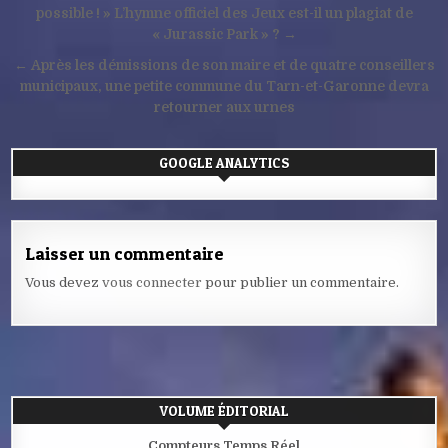
de
possible ! » L’hymne officiel des Jeux est-il un plagiat de
« Jurassic Park » ? →
l’article
← Après les démissions de son maire et de quatre conseillers
municipaux, une petite commune du Tarn-et-Garonne devra
retourner aux urnes
GOOGLE ANALYTICS
Laisser un commentaire
Vous devez
vous connecter
pour publier un commentaire.
VOLUME ÉDITORIAL
Compteurs Temps Réel