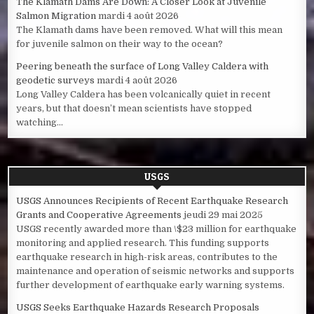
The Klamath Dams Are Down: A Closer Look at Juvenile
Salmon Migration
mardi 4 août 2026
The Klamath dams have been removed. What will this mean
for juvenile salmon on their way to the ocean?
Peering beneath the surface of Long Valley Caldera with
geodetic surveys
mardi 4 août 2026
Long Valley Caldera has been volcanically quiet in recent
years, but that doesn’t mean scientists have stopped
watching...
USGS
USGS Announces Recipients of Recent Earthquake Research
Grants and Cooperative Agreements
jeudi 29 mai 2025
USGS recently awarded more than \$23 million for earthquake
monitoring and applied research. This funding supports
earthquake research in high-risk areas, contributes to the
maintenance and operation of seismic networks and supports
further development of earthquake early warning systems.
USGS Seeks Earthquake Hazards Research Proposals