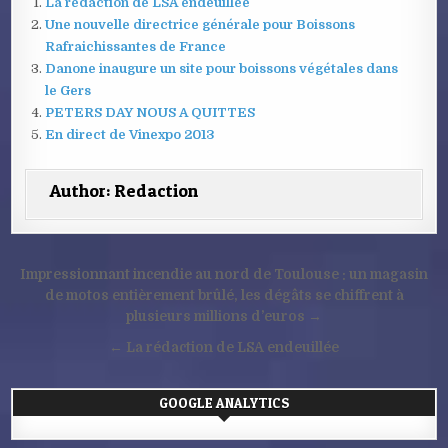
La rédaction de LSA endeuillée
Une nouvelle directrice générale pour Boissons
Rafraichissantes de France
Danone inaugure un site pour boissons végétales dans
le Gers
PETERS DAY NOUS A QUITTES
En direct de Vinexpo 2013
Author:
Redaction
Navigation
Impressionnant incendie au nord de Toulouse : un magasin
de
de motos entièrement brûlé, les dégâts se chiffrent à
plusieurs millions d’euros →
l’article
← La rédaction de LSA endeuillée
GOOGLE ANALYTICS