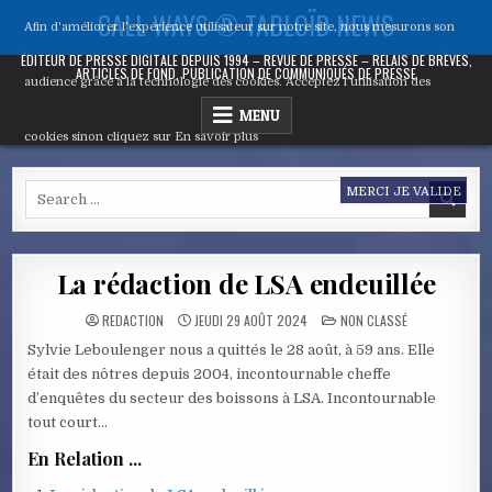
Skip
CALL WAYS ® TABLOÏD NEWS
Afin d'améliorer l’expérience utilisateur sur notre site, nous mesurons son
to
content
ÉDITEUR DE PRESSE DIGITALE DEPUIS 1994 – REVUE DE PRESSE – RELAIS DE BRÈVES,
ARTICLES DE FOND, PUBLICATION DE COMMUNIQUÉS DE PRESSE
audience grâce à la technologie des cookies. Acceptez l’utilisation des
MENU
cookies sinon cliquez sur
En savoir plus
Search
MERCI JE VALIDE
for:
La rédaction de LSA endeuillée
POSTED
REDACTION
JEUDI 29 AOÛT 2024
NON CLASSÉ
IN
Sylvie Leboulenger nous a quittés le 28 août, à 59 ans. Elle
était des nôtres depuis 2004, incontournable cheffe
d’enquêtes du secteur des boissons à LSA. Incontournable
tout court…
En Relation ...