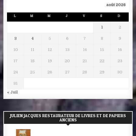
août 2026
L
M
M
J
V
S
D
1
2
3
4
5
6
7
8
9
10
11
12
13
14
15
16
17
18
19
20
21
22
23
24
25
26
27
28
29
30
31
« Juil
JULIEN JACQUES RESTAURATEUR DE LIVRES ET DE PAPIERS
ANCIENS