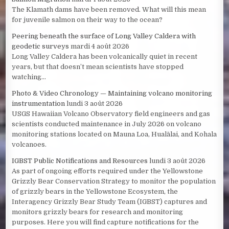
The Klamath dams have been removed. What will this mean
for juvenile salmon on their way to the ocean?
Peering beneath the surface of Long Valley Caldera with
geodetic surveys
mardi 4 août 2026
Long Valley Caldera has been volcanically quiet in recent
years, but that doesn’t mean scientists have stopped
watching...
Photo & Video Chronology — Maintaining volcano monitoring
instrumentation
lundi 3 août 2026
USGS Hawaiian Volcano Observatory field engineers and gas
scientists conducted maintenance in July 2026 on volcano
monitoring stations located on Mauna Loa, Hualālai, and Kohala
volcanoes.
IGBST Public Notifications and Resources
lundi 3 août 2026
As part of ongoing efforts required under the Yellowstone
Grizzly Bear Conservation Strategy to monitor the population
of grizzly bears in the Yellowstone Ecosystem, the
Interagency Grizzly Bear Study Team (IGBST) captures and
monitors grizzly bears for research and monitoring
purposes. Here you will find capture notifications for the