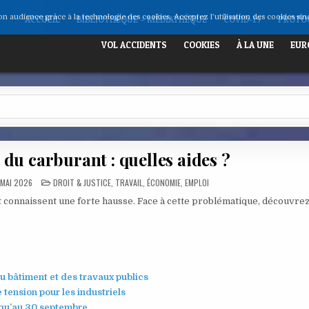
son audience grâce à la technologie des cookies. Acceptez l’utilisation des cookies si
ACCUEIL
BIBLIOTHÈQUE – MÉDIATHÈQUE
COVID-19
PROTOC
VOL ACCIDENTS
COOKIES
À LA UNE
EUR
 du carburant : quelles aides ?
POSTED
 MAI 2026
DROIT & JUSTICE
,
TRAVAIL, ÉCONOMIE, EMPLOI
IN
nt connaissent une forte hausse. Face à cette problématique, découvre
u bâtiment et des travaux publics
tension pour les industriels
squ’au 30 septembre