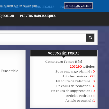
non cliquez sur
En savoir plus
MERCI JE VALIDE
OLE SIXC 6C
MENTIONS LÉGALES
PARIS ATTACKS
O/DOLLAR
PERVERS NARCISSIQUES
VOLUME ÉDITORIAL
Compteurs Temps Réel
205290
articles
z l’ensemble
Sous embargo planifié :
0
Articles révisés :
271
En cours de relecture :
0
En cours de rédaction :
4
En cours de suppression :
0
Articles retirés :
3
Article essentiel :
1