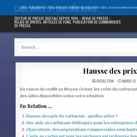
Skip
CALL WAYS ® TABLOÏD NEWS
Afin d'améliorer l’expérience utilisateur sur notre site, nous mesurons 
to
content
ÉDITEUR DE PRESSE DIGITALE DEPUIS 1994 – REVUE DE PRESSE –
RELAIS DE BRÈVES, ARTICLES DE FOND, PUBLICATION DE COMMUNIQUÉS
DE PRESSE
Search
for:
Hausse des prix
REDACTION
MARDI 12
En raison du conflit au Moyen-Orient, les coûts du carbura
des aides disponibles selon votre situation.
En Relation ...
Hausse des prix du carburant : quelles aides ?
Une aide au carburant débloquée pour les entreprises d
Charcuterie: des négociations commerciales sous haute 
L’aide au carburant pour les pêcheurs est prolongée ju