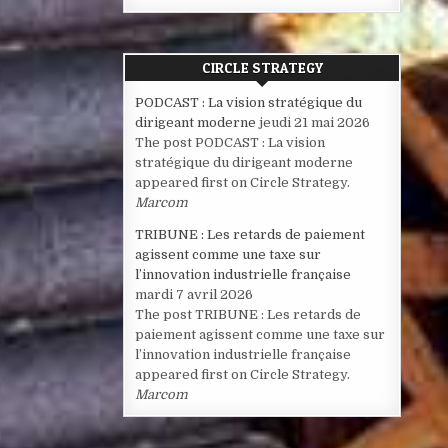
CIRCLE STRATEGY
PODCAST : La vision stratégique du
dirigeant moderne
jeudi 21 mai 2026
The post PODCAST : La vision
stratégique du dirigeant moderne
appeared first on Circle Strategy.
Marcom
TRIBUNE : Les retards de paiement
agissent comme une taxe sur
l’innovation industrielle française
mardi 7 avril 2026
The post TRIBUNE : Les retards de
paiement agissent comme une taxe sur
l’innovation industrielle française
appeared first on Circle Strategy.
Marcom