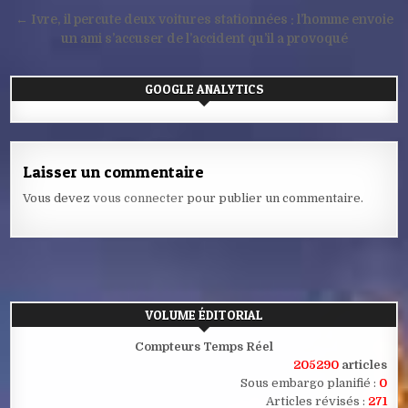
l’article
← Ivre, il percute deux voitures stationnées : l’homme envoie
un ami s’accuser de l’accident qu’il a provoqué
GOOGLE ANALYTICS
Laisser un commentaire
Vous devez
vous connecter
pour publier un commentaire.
VOLUME ÉDITORIAL
Compteurs Temps Réel
205290
articles
Sous embargo planifié :
0
Articles révisés :
271