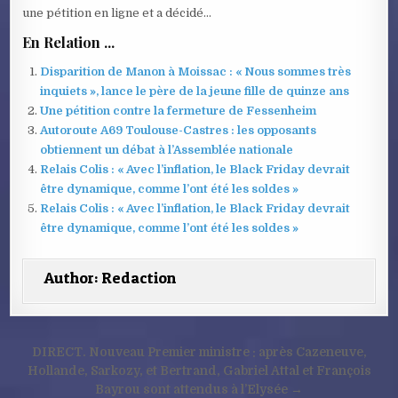
une pétition en ligne et a décidé…
En Relation ...
Disparition de Manon à Moissac : « Nous sommes très
inquiets », lance le père de la jeune fille de quinze ans
Une pétition contre la fermeture de Fessenheim
Autoroute A69 Toulouse-Castres : les opposants
obtiennent un débat à l’Assemblée nationale
Relais Colis : « Avec l’inflation, le Black Friday devrait
être dynamique, comme l’ont été les soldes »
Relais Colis : « Avec l’inflation, le Black Friday devrait
être dynamique, comme l’ont été les soldes »
Author:
Redaction
Navigation
DIRECT. Nouveau Premier ministre : après Cazeneuve,
de
Hollande, Sarkozy, et Bertrand, Gabriel Attal et François
Bayrou sont attendus à l’Elysée →