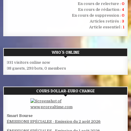
En cours de relecture :
0
En cours de rédaction :
4
En cours de suppression :
0
Articles retirés :
3
Article essentiel :
1
WHO'S ONLINE
331 visitors online now
38 guests,
293 bots,
0 members
COURS DOLLAR-EURO CHANGE
Smart Bourse
ÉMISSIONS SPÉCIALES - Emission du 2 août 2026
ÉMISSIONS SPÉCIALES - Emission du 1 août 2026