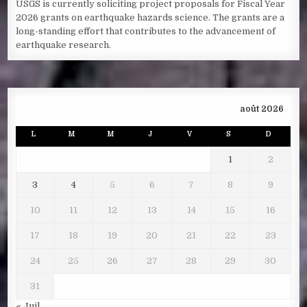
USGS is currently soliciting project proposals for Fiscal Year
2026 grants on earthquake hazards science. The grants are a
long-standing effort that contributes to the advancement of
earthquake research.
août 2026
L
M
M
J
V
S
D
1
2
3
4
5
6
7
8
9
10
11
12
13
14
15
16
17
18
19
20
21
22
23
24
25
26
27
28
29
30
31
« Juil