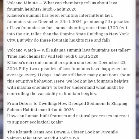
Volcano Minute — What can chemistry tell us about lava
fountain heights?
jeudi 6 août 2026
Kīlauea’s summit has been erupting intermittent lava
fountains since December 23rd, 2024, producing 52 episodes
of lava fountains so far—some shooting more than 1,700 feet
into the air, taller than the Empire State Building in New York
City. But why do these fountain heights rise and fall?
Volcano Watch — Will Kīlauea summit lava fountains get taller?
Time and chemistry will tell!
jeudi 6 août 2026
Kīlauea’s current summit eruption started on December 23,
2024. Fifty-two episodes of lava fountains have happened on
average every 11 days, and we still have many questions about
this eruptive behavior. Here, we look at lava fountain heights
with magma chemistry to better understand what might be
controlling the variability in fountain heights.
From Debris to Dwelling: How Dredged Sediment Is Shaping
Salmon Habitat
mardi 4 août 2026
How can human-built features and natural processes interact
to support ecological goals?
The Klamath Dams Are Down: A Closer Look at Juvenile
Salmon Migration
mardi 4 août 2026