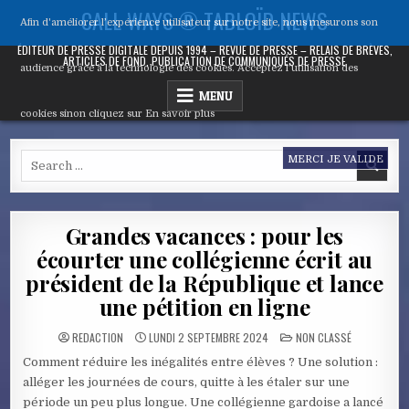
Skip
CALL WAYS ® TABLOÏD NEWS
Afin d'améliorer l’expérience utilisateur sur notre site, nous mesurons son
to
content
ÉDITEUR DE PRESSE DIGITALE DEPUIS 1994 – REVUE DE PRESSE – RELAIS DE BRÈVES,
ARTICLES DE FOND, PUBLICATION DE COMMUNIQUÉS DE PRESSE
audience grâce à la technologie des cookies. Acceptez l’utilisation des
MENU
cookies sinon cliquez sur
En savoir plus
Search
MERCI JE VALIDE
for:
Grandes vacances : pour les
écourter une collégienne écrit au
président de la République et lance
une pétition en ligne
POSTED
REDACTION
LUNDI 2 SEPTEMBRE 2024
NON CLASSÉ
IN
Comment réduire les inégalités entre élèves ? Une solution :
alléger les journées de cours, quitte à les étaler sur une
période un peu plus longue. Une collégienne gardoise a lancé