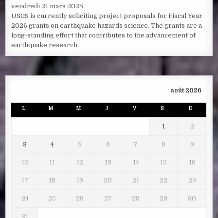
vendredi 21 mars 2025
USGS is currently soliciting project proposals for Fiscal Year
2026 grants on earthquake hazards science. The grants are a
long-standing effort that contributes to the advancement of
earthquake research.
août 2026
L
M
M
J
V
S
D
1
2
3
4
5
6
7
8
9
10
11
12
13
14
15
16
17
18
19
20
21
22
23
24
25
26
27
28
29
30
31