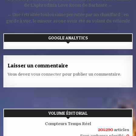
de
de L’Aphrodizia Love Room de Barbaste →
l’article
← Une retraitée toulousaine percutée par un chauffard : en
garde à vue, le mineur avoue avoir été au volant du véhicule
GOOGLE ANALYTICS
Laisser un commentaire
Vous devez
vous connecter
pour publier un commentaire.
VOLUME ÉDITORIAL
Compteurs Temps Réel
205290
articles
Sous embargo planifié :
0