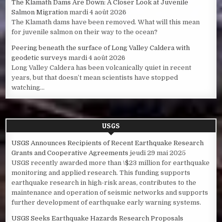
The Klamath Dams Are Down: A Closer Look at Juvenile
Salmon Migration
mardi 4 août 2026
The Klamath dams have been removed. What will this mean
for juvenile salmon on their way to the ocean?
Peering beneath the surface of Long Valley Caldera with
geodetic surveys
mardi 4 août 2026
Long Valley Caldera has been volcanically quiet in recent
years, but that doesn’t mean scientists have stopped
watching...
USGS
USGS Announces Recipients of Recent Earthquake Research
Grants and Cooperative Agreements
jeudi 29 mai 2025
USGS recently awarded more than \$23 million for earthquake
monitoring and applied research. This funding supports
earthquake research in high-risk areas, contributes to the
maintenance and operation of seismic networks and supports
further development of earthquake early warning systems.
USGS Seeks Earthquake Hazards Research Proposals