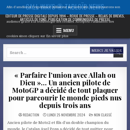
Skip
CALL WAYS ® TABLOÏD NEWS
Afin d'améliorer l’expérience utilisateur sur notre site, nous mesurons son
to
content
ÉDITEUR DE PRESSE DIGITALE DEPUIS 1994 – REVUE DE PRESSE – RELAIS DE BRÈVES,
ARTICLES DE FOND, PUBLICATION DE COMMUNIQUÉS DE PRESSE
audience grâce à la technologie des cookies. Acceptez l’utilisation des
MENU
cookies sinon cliquez sur
En savoir plus
Search
MERCI JE VALIDE
for:
« Parfaire l’union avec Allah ou
Dieu »… Un ancien pilote de
MotoGP a décidé de tout plaquer
pour parcourir le monde pieds nus
depuis trois ans
POSTED
REDACTION
LUNDI 25 NOVEMBRE 2024
NON CLASSÉ
IN
Ancien pilote de Moto2 et fils d’un double champion du
monde, le Catalan Axel Pons a décidé de tout quitter pour