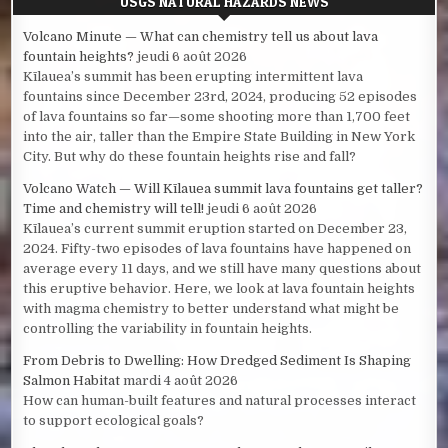
USGS NATURAL HAZARDS NEWS
Volcano Minute — What can chemistry tell us about lava
fountain heights?
jeudi 6 août 2026
Kīlauea’s summit has been erupting intermittent lava
fountains since December 23rd, 2024, producing 52 episodes
of lava fountains so far—some shooting more than 1,700 feet
into the air, taller than the Empire State Building in New York
City. But why do these fountain heights rise and fall?
Volcano Watch — Will Kīlauea summit lava fountains get taller?
Time and chemistry will tell!
jeudi 6 août 2026
Kīlauea’s current summit eruption started on December 23,
2024. Fifty-two episodes of lava fountains have happened on
average every 11 days, and we still have many questions about
this eruptive behavior. Here, we look at lava fountain heights
with magma chemistry to better understand what might be
controlling the variability in fountain heights.
From Debris to Dwelling: How Dredged Sediment Is Shaping
Salmon Habitat
mardi 4 août 2026
How can human-built features and natural processes interact
to support ecological goals?