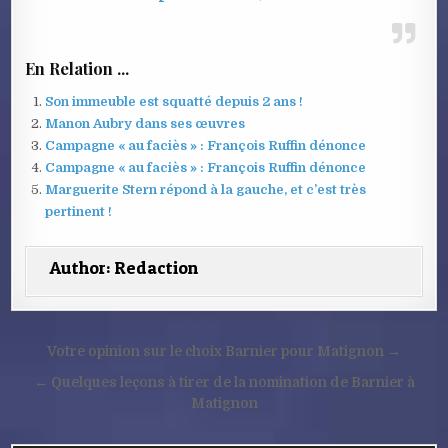
En Relation ...
Son immeuble est squatté depuis 2 ans !
Manon Aubry dans ses œuvres
Campagne « au faciès » : François Ruffin dénonce
Campagne « au faciès » : François Ruffin dénonce
Marguerite Stern répond à la gauche, et c’est très
pertinent !
Author:
Redaction
Navigation
Votre opinion sur le choix Barnier pour Matignon →
de
← Quelques leçons à tirer de la nomination de Barnier à
l’article
Matignon