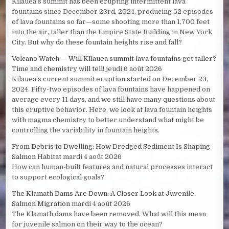
Kīlauea’s summit has been erupting intermittent lava
fountains since December 23rd, 2024, producing 52 episodes
of lava fountains so far—some shooting more than 1,700 feet
into the air, taller than the Empire State Building in New York
City. But why do these fountain heights rise and fall?
Volcano Watch — Will Kīlauea summit lava fountains get taller?
Time and chemistry will tell!
jeudi 6 août 2026
Kīlauea’s current summit eruption started on December 23,
2024. Fifty-two episodes of lava fountains have happened on
average every 11 days, and we still have many questions about
this eruptive behavior. Here, we look at lava fountain heights
with magma chemistry to better understand what might be
controlling the variability in fountain heights.
From Debris to Dwelling: How Dredged Sediment Is Shaping
Salmon Habitat
mardi 4 août 2026
How can human-built features and natural processes interact
to support ecological goals?
The Klamath Dams Are Down: A Closer Look at Juvenile
Salmon Migration
mardi 4 août 2026
The Klamath dams have been removed. What will this mean
for juvenile salmon on their way to the ocean?