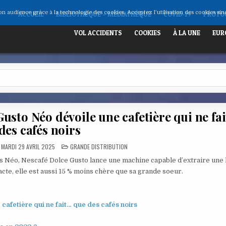
son audience grâce à la technologie des cookies. Acceptez l’utilisation des cookies si
ACCUEIL
BIBLIOTHÈQUE – MÉDIATHÈQUE
COVID-19
PROTOC
VOL ACCIDENTS
COOKIES
À LA UNE
EUR
usto Néo dévoile une cafetière qui ne fa
des cafés noirs
POSTED
MARDI 29 AVRIL 2025
GRANDE DISTRIBUTION
IN
s Néo, Nescafé Dolce Gusto lance une machine capable d’extraire une 
acte, elle est aussi 15 % moins chère que sa grande soeur.
afetière qui ne fait… que des cafés noirs