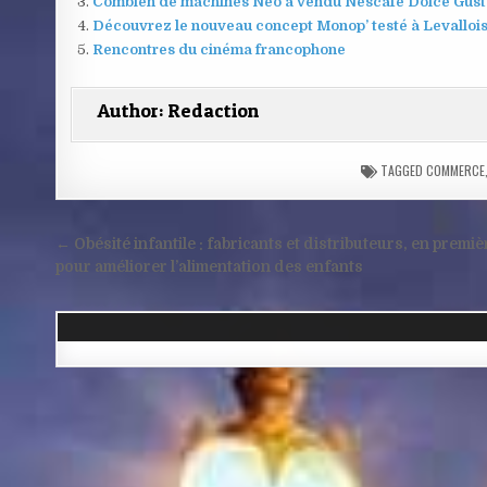
Combien de machines Néo a vendu Nescafé Dolce Gust
Découvrez le nouveau concept Monop’ testé à Levalloi
Rencontres du cinéma francophone
Author:
Redaction
TAGGED
COMMERCE
Navigation
← Obésité infantile : fabricants et distributeurs, en premiè
de
pour améliorer l’alimentation des enfants
l’article