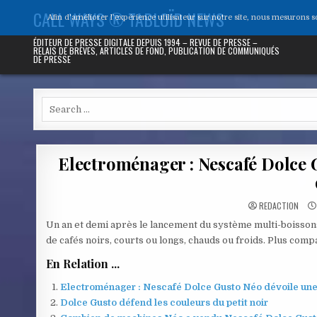
Skip
CALL WAYS ® TABLOÏD NEWS
Afin d'améliorer l’expérience utilisateur sur notre site, nous mesurons 
to
content
ÉDITEUR DE PRESSE DIGITALE DEPUIS 1994 – REVUE DE PRESSE –
RELAIS DE BRÈVES, ARTICLES DE FOND, PUBLICATION DE COMMUNIQUÉS
DE PRESSE
Search
for:
Electroménager : Nescafé Dolce G
REDACTION
Un an et demi après le lancement du système multi-boisson
de cafés noirs, courts ou longs, chauds ou froids. Plus comp
En Relation ...
Electroménager : Nescafé Dolce Gusto Néo dévoile une c
Dolce Gusto défend les couleurs du petit noir