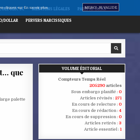
non cliquez sur
En savoir plus
MERCI JE VALIDE
OLE SIXC 6C
MENTIONS LÉGALES
PARIS ATTACKS
O/DOLLAR
PERVERS NARCISSIQUES
VOLUME ÉDITORIAL
it… que
Compteurs Temps Réel
205290
articles
Sous embargo planifié :
0
Articles révisés :
271
large palette
En cours de relecture :
0
En cours de rédaction :
4
En cours de suppression :
0
Articles retirés :
3
Article essentiel :
1