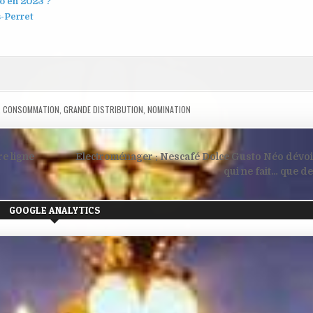
o en 2023 ?
s-Perret
,
CONSOMMATION
,
GRANDE DISTRIBUTION
,
NOMINATION
re ligne
Electroménager : Nescafé Dolce Gusto Néo dévoil
qui ne fait… que d
GOOGLE ANALYTICS