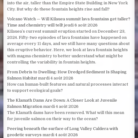
into the air, taller than the Empire State Building in New York
City. But why do these fountain heights rise and fall?
Volcano Watch — Will Kīlauea summit lava fountains get taller?
Time and chemistry will tell!
jeudi 6 août 2026
Kīlauea’s current summit eruption started on December 23,
2024. Fifty-two episodes of lava fountains have happened on
average every 11 days, and we still have many questions about
this eruptive behavior. Here, we look at lava fountain heights
with magma chemistry to better understand what might be
controlling the variability in fountain heights.
From Debris to Dwelling: How Dredged Sediment Is Shaping
Salmon Habitat
mardi 4 août 2026
How can human-built features and natural processes interact
to support ecological goals?
The Klamath Dams Are Down: A Closer Look at Juvenile
Salmon Migration
mardi 4 août 2026
The Klamath dams have been removed. What will this mean
for juvenile salmon on their way to the ocean?
Peering beneath the surface of Long Valley Caldera with
geodetic surveys
mardi 4 août 2026