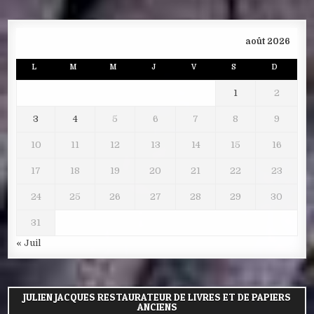
août 2026
L
M
M
J
V
S
D
1
2
3
4
5
6
7
8
9
10
11
12
13
14
15
16
17
18
19
20
21
22
23
24
25
26
27
28
29
30
31
« Juil
JULIEN JACQUES RESTAURATEUR DE LIVRES ET DE PAPIERS
ANCIENS