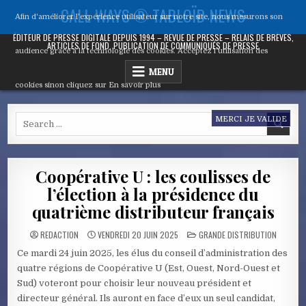
Skip
CALL WAYS ® TABLOÏD NEWS
Afin d'améliorer l’expérience utilisateur sur notre site, nous mesurons son
to
content
ÉDITEUR DE PRESSE DIGITALE DEPUIS 1994 – REVUE DE PRESSE – RELAIS DE BRÈVES,
ARTICLES DE FOND, PUBLICATION DE COMMUNIQUÉS DE PRESSE
audience grâce à la technologie des cookies. Acceptez l’utilisation des
MENU
cookies sinon cliquez sur
En savoir plus
Search
MERCI JE VALIDE
for:
Coopérative U : les coulisses de
l’élection à la présidence du
quatrième distributeur français
POSTED
REDACTION
VENDREDI 20 JUIN 2025
GRANDE DISTRIBUTION
IN
Ce mardi 24 juin 2025, les élus du conseil d’administration des
quatre régions de Coopérative U (Est, Ouest, Nord-Ouest et
Sud) voteront pour choisir leur nouveau président et
directeur général. Ils auront en face d’eux un seul candidat,