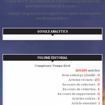
Navigation
Coopérative U : les coulisses de l’élection à la présidence du
de
quatrième distributeur français →
l’article
← Colruyt : ce que pourrait rapporter la reprise des magasins
aux Mousquetaires !
GOOGLE ANALYTICS
VOLUME ÉDITORIAL
Compteurs Temps Réel
205290
articles
Sous embargo planifié :
0
Articles révisés :
271
En cours de relecture :
0
En cours de rédaction :
4
En cours de suppression :
0
Articles retirés :
3
Article essentiel :
1