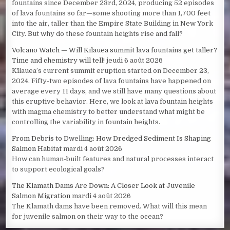
fountains since December 23rd, 2024, producing 52 episodes
of lava fountains so far—some shooting more than 1,700 feet
into the air, taller than the Empire State Building in New York
City. But why do these fountain heights rise and fall?
Volcano Watch — Will Kīlauea summit lava fountains get taller?
Time and chemistry will tell!
jeudi 6 août 2026
Kīlauea’s current summit eruption started on December 23,
2024. Fifty-two episodes of lava fountains have happened on
average every 11 days, and we still have many questions about
this eruptive behavior. Here, we look at lava fountain heights
with magma chemistry to better understand what might be
controlling the variability in fountain heights.
From Debris to Dwelling: How Dredged Sediment Is Shaping
Salmon Habitat
mardi 4 août 2026
How can human-built features and natural processes interact
to support ecological goals?
The Klamath Dams Are Down: A Closer Look at Juvenile
Salmon Migration
mardi 4 août 2026
The Klamath dams have been removed. What will this mean
for juvenile salmon on their way to the ocean?