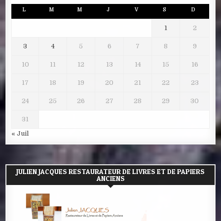
L
M
M
J
V
S
D
1
2
3
4
5
6
7
8
9
10
11
12
13
14
15
16
17
18
19
20
21
22
23
24
25
26
27
28
29
30
31
« Juil
JULIEN JACQUES RESTAURATEUR DE LIVRES ET DE PAPIERS
ANCIENS