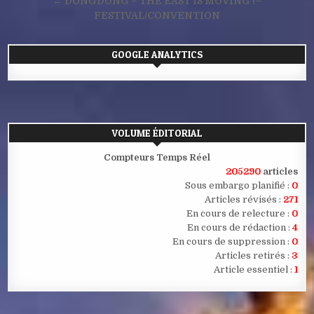
de
← DONGDONG – THE EAST IS MOVING !–
l’article
FESTIVAL/CONVENTION
GOOGLE ANALYTICS
VOLUME ÉDITORIAL
Compteurs Temps Réel
205290
articles
Sous embargo planifié :
0
Articles révisés :
271
En cours de relecture :
0
En cours de rédaction :
4
En cours de suppression :
0
Articles retirés :
3
Article essentiel :
1