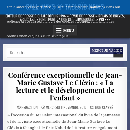
Skip
CALL WAYS ® TABLOÏD NEWS
Afin d'améliorer l’expérience utilisateur sur notre site, nous mesurons son
to
content
ÉDITEUR DE PRESSE DIGITALE DEPUIS 1994 – REVUE DE PRESSE – RELAIS DE BRÈVES,
ARTICLES DE FOND, PUBLICATION DE COMMUNIQUÉS DE PRESSE
audience grâce à la technologie des cookies. Acceptez l’utilisation des
MENU
cookies sinon cliquez sur
En savoir plus
Search
MERCI JE VALIDE
for:
Conférence exceptionnelle de Jean-
Marie Gustave Le Clézio : « La
lecture et le développement de
l’enfant »
POSTED
REDACTION
MERCREDI 6 NOVEMBRE 2013
NON CLASSÉ
IN
A l’occasion du 1er Salon international du livre de la jeunesse
et de la visite exceptionnelle de Jean-Marie Gustave Le
Clézio à Shanghai, le Prix Nobel de littérature et également