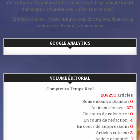
Navigation
Carrefour x Columbus Café : un concept de proximité inédit
de
débarque à Châtelet Les Halles (Exclu LSA) →
l’article
← Meuble et déco : Vente-unique.com tire un bon bilan de la
relance de Habitat, un an après
GOOGLE ANALYTICS
VOLUME ÉDITORIAL
Compteurs Temps Réel
205290
articles
Sous embargo planifié :
0
Articles révisés :
271
En cours de relecture :
0
En cours de rédaction :
4
En cours de suppression :
0
Articles retirés :
3
Article essentiel :
1