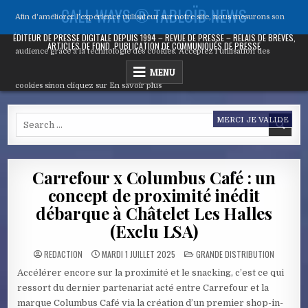
Skip
CALL WAYS ® TABLOÏD NEWS
Afin d'améliorer l’expérience utilisateur sur notre site, nous mesurons son
to
content
ÉDITEUR DE PRESSE DIGITALE DEPUIS 1994 – REVUE DE PRESSE – RELAIS DE BRÈVES,
ARTICLES DE FOND, PUBLICATION DE COMMUNIQUÉS DE PRESSE
audience grâce à la technologie des cookies. Acceptez l’utilisation des
MENU
cookies sinon cliquez sur
En savoir plus
Search
MERCI JE VALIDE
for:
Carrefour x Columbus Café : un
concept de proximité inédit
débarque à Châtelet Les Halles
(Exclu LSA)
POSTED
REDACTION
MARDI 1 JUILLET 2025
GRANDE DISTRIBUTION
IN
Accélérer encore sur la proximité et le snacking, c’est ce qui
ressort du dernier partenariat acté entre Carrefour et la
marque Columbus Café via la création d’un premier shop-in-