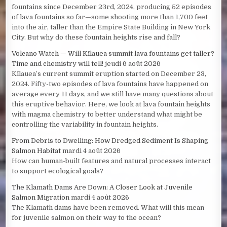
fountains since December 23rd, 2024, producing 52 episodes
of lava fountains so far—some shooting more than 1,700 feet
into the air, taller than the Empire State Building in New York
City. But why do these fountain heights rise and fall?
Volcano Watch — Will Kīlauea summit lava fountains get taller?
Time and chemistry will tell!
jeudi 6 août 2026
Kīlauea’s current summit eruption started on December 23,
2024. Fifty-two episodes of lava fountains have happened on
average every 11 days, and we still have many questions about
this eruptive behavior. Here, we look at lava fountain heights
with magma chemistry to better understand what might be
controlling the variability in fountain heights.
From Debris to Dwelling: How Dredged Sediment Is Shaping
Salmon Habitat
mardi 4 août 2026
How can human-built features and natural processes interact
to support ecological goals?
The Klamath Dams Are Down: A Closer Look at Juvenile
Salmon Migration
mardi 4 août 2026
The Klamath dams have been removed. What will this mean
for juvenile salmon on their way to the ocean?