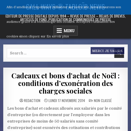
Skip
CALL WAYS ® TABLOÏD NEWS
Afin d'améliorer l’expérience utilisateur sur notre site, nous mesurons son
to
content
ÉDITEUR DE PRESSE DIGITALE DEPUIS 1994 – REVUE DE PRESSE – RELAIS DE BRÈVES,
ARTICLES DE FOND, PUBLICATION DE COMMUNIQUÉS DE PRESSE
audience grâce à la technologie des cookies. Acceptez l’utilisation des
MENU
cookies sinon cliquez sur
En savoir plus
Search
MERCI JE VALIDE
for:
Cadeaux et bons d’achat de Noël :
conditions d’exonération des
charges sociales
POSTED
REDACTION
LUNDI 17 NOVEMBRE 2014
NON CLASSÉ
IN
Les bons d’achat et cadeaux alloués aux salariés par le comité
d’entreprise (ou directement par l’employeur dans les
entreprises de moins de 50 salariés sans comité
d’entreprise) sont exonérés des cotisations et contributions