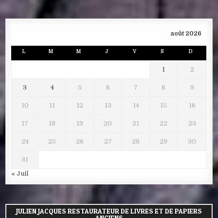
août 2026
L
M
M
J
V
S
D
1
2
3
4
5
6
7
8
9
10
11
12
13
14
15
16
17
18
19
20
21
22
23
24
25
26
27
28
29
30
31
« Juil
JULIEN JACQUES RESTAURATEUR DE LIVRES ET DE PAPIERS
ANCIENS