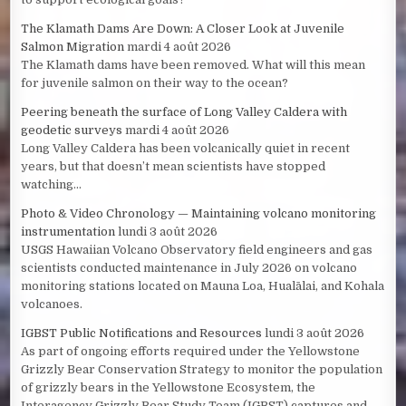
The Klamath Dams Are Down: A Closer Look at Juvenile
Salmon Migration
mardi 4 août 2026
The Klamath dams have been removed. What will this mean
for juvenile salmon on their way to the ocean?
Peering beneath the surface of Long Valley Caldera with
geodetic surveys
mardi 4 août 2026
Long Valley Caldera has been volcanically quiet in recent
years, but that doesn’t mean scientists have stopped
watching...
Photo & Video Chronology — Maintaining volcano monitoring
instrumentation
lundi 3 août 2026
USGS Hawaiian Volcano Observatory field engineers and gas
scientists conducted maintenance in July 2026 on volcano
monitoring stations located on Mauna Loa, Hualālai, and Kohala
volcanoes.
IGBST Public Notifications and Resources
lundi 3 août 2026
As part of ongoing efforts required under the Yellowstone
Grizzly Bear Conservation Strategy to monitor the population
of grizzly bears in the Yellowstone Ecosystem, the
Interagency Grizzly Bear Study Team (IGBST) captures and