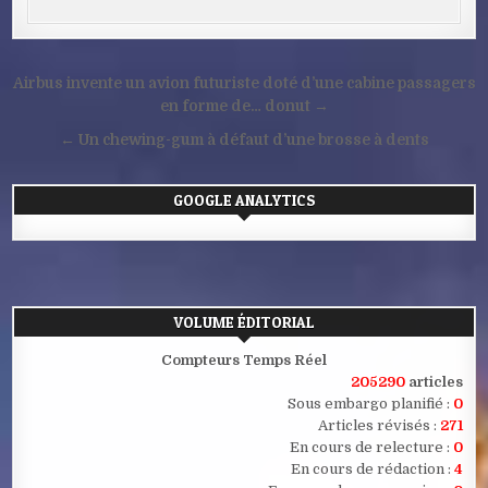
Navigation
Airbus invente un avion futuriste doté d’une cabine passagers
de
en forme de… donut →
l’article
← Un chewing-gum à défaut d’une brosse à dents
GOOGLE ANALYTICS
VOLUME ÉDITORIAL
Compteurs Temps Réel
205290
articles
Sous embargo planifié :
0
Articles révisés :
271
En cours de relecture :
0
En cours de rédaction :
4