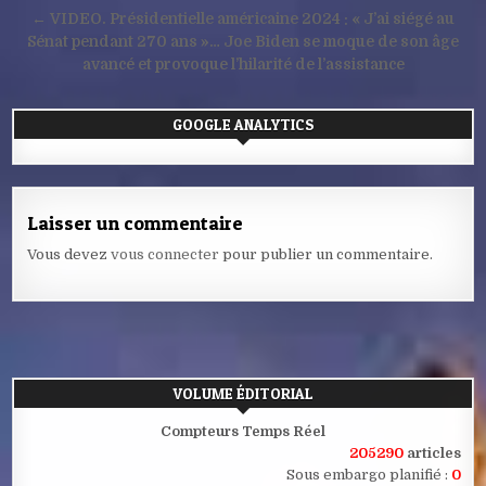
l’article
← VIDEO. Présidentielle américaine 2024 : « J’ai siégé au
Sénat pendant 270 ans »… Joe Biden se moque de son âge
avancé et provoque l’hilarité de l’assistance
GOOGLE ANALYTICS
Laisser un commentaire
Vous devez
vous connecter
pour publier un commentaire.
VOLUME ÉDITORIAL
Compteurs Temps Réel
205290
articles
Sous embargo planifié :
0