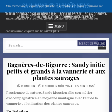
Skip
CALL WAYS ® TABLOÏD NEWS
Afin d'améliorer l’expérience utilisateur sur notre site, nous mesurons son
to
content
ÉDITEUR DE PRESSE DIGITALE DEPUIS 1994 – REVUE DE PRESSE – RELAIS DE BRÈVES,
ARTICLES DE FOND, PUBLICATION DE COMMUNIQUÉS DE PRESSE
audience grâce à la technologie des cookies. Acceptez l’utilisation des
MENU
cookies sinon cliquez sur
En savoir plus
Search
MERCI JE VALIDE
for:
Bagnères-de-Bigorre : Sandy initie
petits et grands à la vannerie et aux
plantes sauvages
POSTED
REDACTION
VENDREDI 16 AOÛT 2024
NON CLASSÉ
IN
Passionnée de nature, Sandy Mossion allie son métier
d’accompagnatrice en moyenne montagne avec l’art de la
vannerie et l’utilisation des plantes sauvages.
En Relation ...