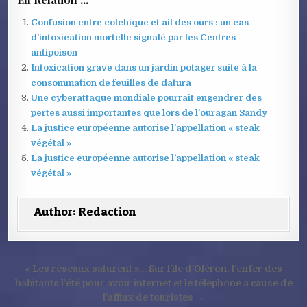
Confusion entre colchique et ail des ours : un cas
d’intoxication mortelle signalé par les Centres
antipoison
Intoxication grave dans un jardin potager suite à la
consommation de feuilles de datura
Une cyberattaque mondiale pourrait engendrer des
pertes aussi importantes que lors de l’ouragan Sandy
La justice européenne autorise l’appellation « steak
végétal »
La justice européenne autorise l’appellation « steak
végétal »
Author:
Redaction
Navigation
« Les réseaux saturent »… Sur l’île d’Oléron, l’enfer des
de
habitants l’été pour avoir internet et le téléphone à cause de
l’afflux de touristes →