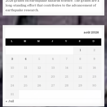
2026 grants on earthquake hazards science. The grants are a
long-standing effort that contributes to the advancement of
earthquake research.
août 2026
L
M
M
J
V
S
D
1
2
3
4
5
6
7
8
9
10
11
12
13
14
15
16
17
18
19
20
21
22
23
24
25
26
27
28
29
30
31
« Juil