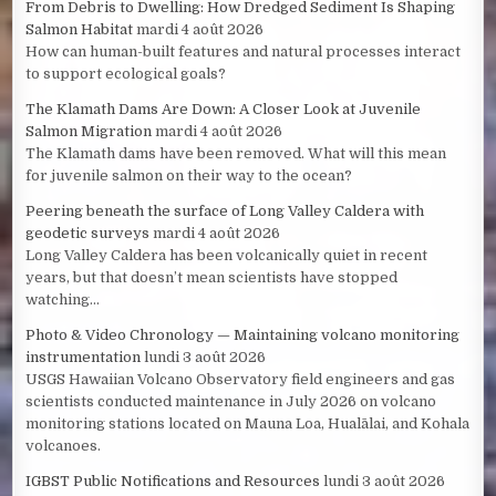
From Debris to Dwelling: How Dredged Sediment Is Shaping
Salmon Habitat
mardi 4 août 2026
How can human-built features and natural processes interact
to support ecological goals?
The Klamath Dams Are Down: A Closer Look at Juvenile
Salmon Migration
mardi 4 août 2026
The Klamath dams have been removed. What will this mean
for juvenile salmon on their way to the ocean?
Peering beneath the surface of Long Valley Caldera with
geodetic surveys
mardi 4 août 2026
Long Valley Caldera has been volcanically quiet in recent
years, but that doesn’t mean scientists have stopped
watching...
Photo & Video Chronology — Maintaining volcano monitoring
instrumentation
lundi 3 août 2026
USGS Hawaiian Volcano Observatory field engineers and gas
scientists conducted maintenance in July 2026 on volcano
monitoring stations located on Mauna Loa, Hualālai, and Kohala
volcanoes.
IGBST Public Notifications and Resources
lundi 3 août 2026