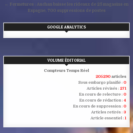
de
← Fermetures : Auchan baisse les rideaux de 25 magasins en
l’article
Espagne, 700 suppressions de postes
GOOGLE ANALYTICS
VOLUME ÉDITORIAL
Compteurs Temps Réel
205290
articles
Sous embargo planifié :
0
Articles révisés :
271
En cours de relecture :
0
En cours de rédaction :
4
En cours de suppression :
0
Articles retirés :
3
Article essentiel :
1