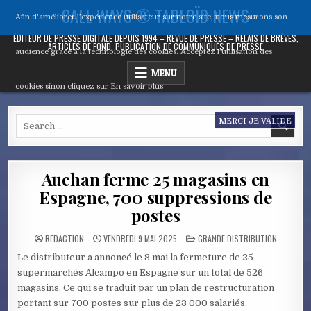
Skip
CALL WAYS ® TABLOÏD NEWS
Afin d'améliorer l’expérience utilisateur sur notre site, nous mesurons son
to
content
ÉDITEUR DE PRESSE DIGITALE DEPUIS 1994 – REVUE DE PRESSE – RELAIS DE BRÈVES,
ARTICLES DE FOND, PUBLICATION DE COMMUNIQUÉS DE PRESSE
audience grâce à la technologie des cookies. Acceptez l’utilisation des
MENU
cookies sinon cliquez sur
En savoir plus
Search
MERCI JE VALIDE
for:
Auchan ferme 25 magasins en
Espagne, 700 suppressions de
postes
POSTED
REDACTION
VENDREDI 9 MAI 2025
GRANDE DISTRIBUTION
IN
Le distributeur a annoncé le 8 mai la fermeture de 25
supermarchés Alcampo en Espagne sur un total de 526
magasins. Ce qui se traduit par un plan de restructuration
portant sur 700 postes sur plus de 23 000 salariés.