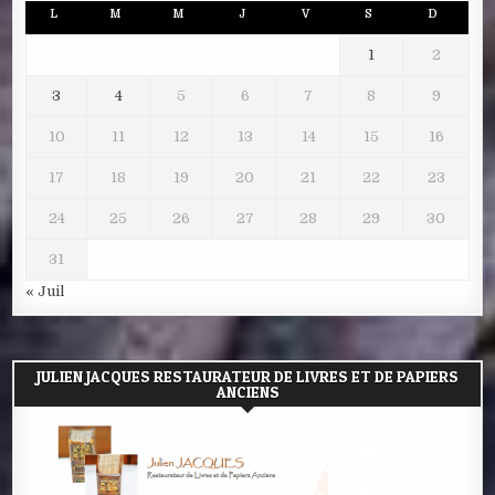
L
M
M
J
V
S
D
1
2
3
4
5
6
7
8
9
10
11
12
13
14
15
16
17
18
19
20
21
22
23
24
25
26
27
28
29
30
31
« Juil
JULIEN JACQUES RESTAURATEUR DE LIVRES ET DE PAPIERS
ANCIENS