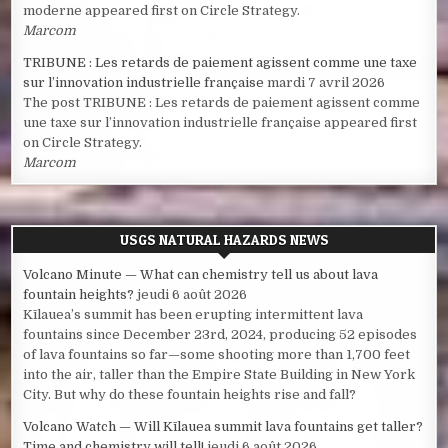
moderne appeared first on Circle Strategy.
Marcom
TRIBUNE : Les retards de paiement agissent comme une taxe
sur l’innovation industrielle française
mardi 7 avril 2026
The post TRIBUNE : Les retards de paiement agissent comme
une taxe sur l’innovation industrielle française appeared first
on Circle Strategy.
Marcom
USGS NATURAL HAZARDS NEWS
Volcano Minute — What can chemistry tell us about lava
fountain heights?
jeudi 6 août 2026
Kīlauea’s summit has been erupting intermittent lava
fountains since December 23rd, 2024, producing 52 episodes
of lava fountains so far—some shooting more than 1,700 feet
into the air, taller than the Empire State Building in New York
City. But why do these fountain heights rise and fall?
Volcano Watch — Will Kīlauea summit lava fountains get taller?
Time and chemistry will tell!
jeudi 6 août 2026