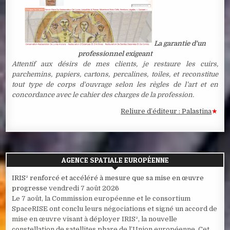
La garantie d'un
professionnel exigeant
Attentif aux désirs de mes clients, je restaure les cuirs,
parchemins, papiers, cartons, percalines, toiles, et reconstitue
tout type de corps d'ouvrage selon les règles de l’art et en
concordance avec le cahier des charges de la profession.
Reliure d’éditeur : Palastina
★
Estamp
AGENCE SPATIALE EUROPÉENNE
IRIS² renforcé et accéléré à mesure que sa mise en œuvre
progresse
vendredi 7 août 2026
Le 7 août, la Commission européenne et le consortium
SpaceRISE ont conclu leurs négociations et signé un accord de
mise en œuvre visant à déployer IRIS², la nouvelle
constellation de satellites phare de l’Union européenne. Cet