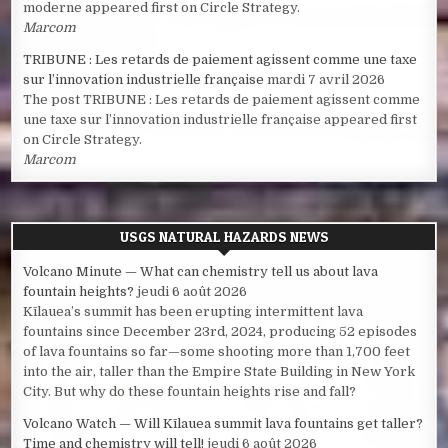
moderne appeared first on Circle Strategy.
Marcom
TRIBUNE : Les retards de paiement agissent comme une taxe
sur l’innovation industrielle française
mardi 7 avril 2026
The post TRIBUNE : Les retards de paiement agissent comme
une taxe sur l’innovation industrielle française appeared first
on Circle Strategy.
Marcom
USGS NATURAL HAZARDS NEWS
Volcano Minute — What can chemistry tell us about lava
fountain heights?
jeudi 6 août 2026
Kīlauea’s summit has been erupting intermittent lava
fountains since December 23rd, 2024, producing 52 episodes
of lava fountains so far—some shooting more than 1,700 feet
into the air, taller than the Empire State Building in New York
City. But why do these fountain heights rise and fall?
Volcano Watch — Will Kīlauea summit lava fountains get taller?
Time and chemistry will tell!
jeudi 6 août 2026