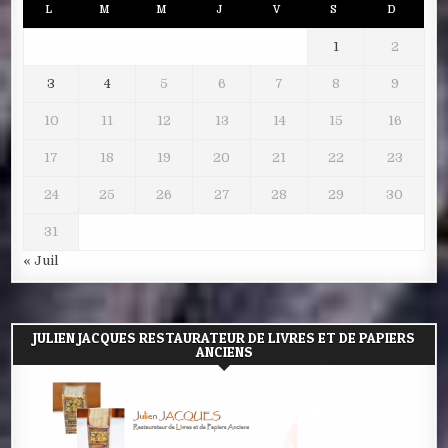
L
M
M
J
V
S
D
1
2
3
4
5
6
7
8
9
10
11
12
13
14
15
16
17
18
19
20
21
22
23
24
25
26
27
28
29
30
31
« Juil
JULIEN JACQUES RESTAURATEUR DE LIVRES ET DE PAPIERS
ANCIENS