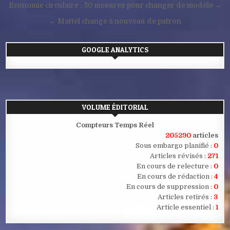
Navigation
Economie circulaire : 50 mesures pour changer de modèle →
de
← Mattel change à nouveau de patron
l’article
GOOGLE ANALYTICS
VOLUME ÉDITORIAL
Compteurs Temps Réel
205290
articles
Sous embargo planifié :
0
Articles révisés :
271
En cours de relecture :
0
En cours de rédaction :
4
En cours de suppression :
0
Articles retirés :
3
Article essentiel :
1