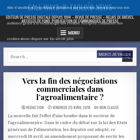
Skip
CALL WAYS ® TABLOÏD NEWS
Afin d'améliorer l’expérience utilisateur sur notre site, nous mesurons son
to
content
ÉDITEUR DE PRESSE DIGITALE DEPUIS 1994 – REVUE DE PRESSE – RELAIS DE BRÈVES,
ARTICLES DE FOND, PUBLICATION DE COMMUNIQUÉS DE PRESSE
audience grâce à la technologie des cookies. Acceptez l’utilisation des
MENU
cookies sinon cliquez sur
En savoir plus
Search
MERCI JE VALIDE
for:
Vers la fin des négociations
commerciales dans
l’agroalimentaire ?
POSTED
REDACTION
VENDREDI 20 AVRIL 2018
NON CLASSÉ
IN
La nouvelle fait l'effet d'une bombe dans le secteur de
l'agroalimentaire. Dans le cadre du débat sur la loi des Etats
généraux de l'alimentation, les députés ont adopté, ce
mercredi 18 avril, un amendement proposant de sortir les