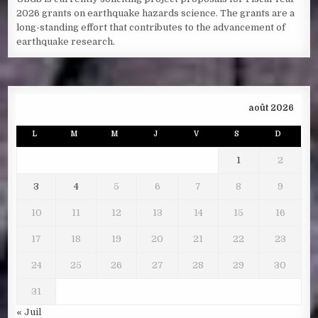
2026 grants on earthquake hazards science. The grants are a
long-standing effort that contributes to the advancement of
earthquake research.
août 2026
L
M
M
J
V
S
D
1
2
3
4
5
6
7
8
9
10
11
12
13
14
15
16
17
18
19
20
21
22
23
24
25
26
27
28
29
30
31
« Juil