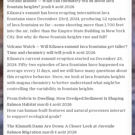
Volcano Minute — What can chemistry tell us about lava
fountain heights?
jeudi 6 août 2026
Kīlauea’s summit has been erupting intermittent lava
fountains since December 23rd, 2024, producing 52 episodes
of lava fountains so far—some shooting more than 1,700 feet
into the air, taller than the Empire State Building in New York
City. But why do these fountain heights rise and fall?
Volcano Watch — Will Kīlauea summit lava fountains get taller?
Time and chemistry will tell!
jeudi 6 août 2026
Kīlauea’s current summit eruption started on December 23,
2024. Fifty-two episodes of lava fountains have happened on
average every 11 days, and we still have many questions about
this eruptive behavior. Here, we look at lava fountain heights
with magma chemistry to better understand what might be
controlling the variability in fountain heights.
From Debris to Dwelling: How Dredged Sediment Is Shaping
Salmon Habitat
mardi 4 août 2026
How can human-built features and natural processes interact
to support ecological goals?
The Klamath Dams Are Down: A Closer Look at Juvenile
Salmon Migration
mardi 4 août 2026