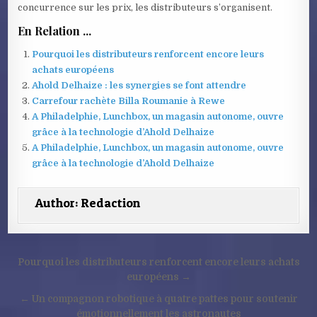
concurrence sur les prix, les distributeurs s’organisent.
En Relation ...
Pourquoi les distributeurs renforcent encore leurs
achats européens
Ahold Delhaize : les synergies se font attendre
Carrefour rachète Billa Roumanie à Rewe
A Philadelphie, Lunchbox, un magasin autonome, ouvre
grâce à la technologie d’Ahold Delhaize
A Philadelphie, Lunchbox, un magasin autonome, ouvre
grâce à la technologie d’Ahold Delhaize
Author:
Redaction
Navigation
Pourquoi les distributeurs renforcent encore leurs achats
de
européens →
l’article
← Un compagnon robotique à quatre pattes pour soutenir
émotionnellement les astronautes