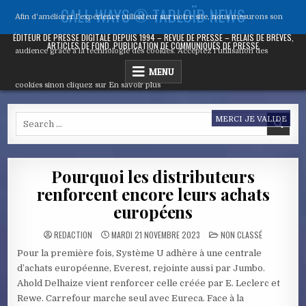
Skip
CALL WAYS ® TABLOÏD NEWS
Afin d'améliorer l’expérience utilisateur sur notre site, nous mesurons son
to
content
ÉDITEUR DE PRESSE DIGITALE DEPUIS 1994 – REVUE DE PRESSE – RELAIS DE BRÈVES,
ARTICLES DE FOND, PUBLICATION DE COMMUNIQUÉS DE PRESSE
audience grâce à la technologie des cookies. Acceptez l’utilisation des
MENU
cookies sinon cliquez sur
En savoir plus
Search
MERCI JE VALIDE
for:
Pourquoi les distributeurs
renforcent encore leurs achats
européens
POSTED
REDACTION
MARDI 21 NOVEMBRE 2023
NON CLASSÉ
IN
Pour la première fois, Système U adhère à une centrale
d’achats européenne, Everest, rejointe aussi par Jumbo.
Ahold Delhaize vient renforcer celle créée par E. Leclerc et
Rewe. Carrefour marche seul avec Eureca. Face à la