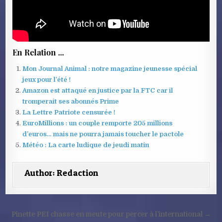
En Relation ...
Mon Journal Animal : notre magazine jeunesse spécial
jeux pour l’été !
Amazon est attaqué en justice par la FTC car il
tromperait ses abonnés Prime
La Lettre Patriote censurée !
EuroMillions : un couple remporte 205 millions
d’euros… mais ne pourra jamais toucher le pactole
Météo : La carte ludique de jeudi matin
Author:
Redaction
Navigation
Pinette PEI chasse en meute pour percer à l’international →