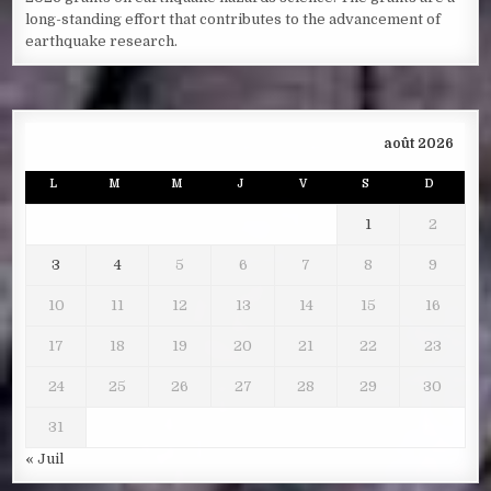
long-standing effort that contributes to the advancement of
earthquake research.
août 2026
L
M
M
J
V
S
D
1
2
3
4
5
6
7
8
9
10
11
12
13
14
15
16
17
18
19
20
21
22
23
24
25
26
27
28
29
30
31
« Juil