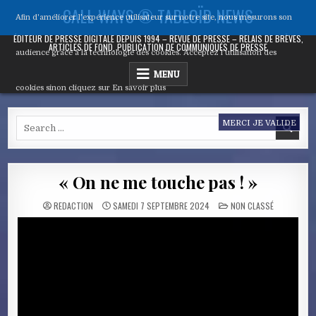
Skip
CALL WAYS ® TABLOÏD NEWS
Afin d'améliorer l’expérience utilisateur sur notre site, nous mesurons son
to
content
ÉDITEUR DE PRESSE DIGITALE DEPUIS 1994 – REVUE DE PRESSE – RELAIS DE BRÈVES,
ARTICLES DE FOND, PUBLICATION DE COMMUNIQUÉS DE PRESSE
audience grâce à la technologie des cookies. Acceptez l’utilisation des
MENU
cookies sinon cliquez sur
En savoir plus
Search
MERCI JE VALIDE
for:
« On ne me touche pas ! »
POSTED
REDACTION
SAMEDI 7 SEPTEMBRE 2024
NON CLASSÉ
IN