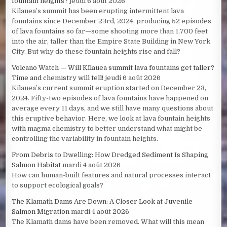
fountain heights?
jeudi 6 août 2026
Kīlauea’s summit has been erupting intermittent lava
fountains since December 23rd, 2024, producing 52 episodes
of lava fountains so far—some shooting more than 1,700 feet
into the air, taller than the Empire State Building in New York
City. But why do these fountain heights rise and fall?
Volcano Watch — Will Kīlauea summit lava fountains get taller?
Time and chemistry will tell!
jeudi 6 août 2026
Kīlauea’s current summit eruption started on December 23,
2024. Fifty-two episodes of lava fountains have happened on
average every 11 days, and we still have many questions about
this eruptive behavior. Here, we look at lava fountain heights
with magma chemistry to better understand what might be
controlling the variability in fountain heights.
From Debris to Dwelling: How Dredged Sediment Is Shaping
Salmon Habitat
mardi 4 août 2026
How can human-built features and natural processes interact
to support ecological goals?
The Klamath Dams Are Down: A Closer Look at Juvenile
Salmon Migration
mardi 4 août 2026
The Klamath dams have been removed. What will this mean