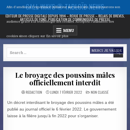
Skip
CALL WAYS ® TABLOÏD NEWS
Afin d'améliorer l’expérience utilisateur sur notre site, nous mesurons son
to
content
ÉDITEUR DE PRESSE DIGITALE DEPUIS 1994 – REVUE DE PRESSE – RELAIS DE BRÈVES,
ARTICLES DE FOND, PUBLICATION DE COMMUNIQUÉS DE PRESSE
audience grâce à la technologie des cookies. Acceptez l’utilisation des
MENU
cookies sinon cliquez sur
En savoir plus
Search
MERCI JE VALIDE
for:
Le broyage des poussins mâles
officiellement interdit
POSTED
REDACTION
LUNDI 7 FÉVRIER 2022
NON CLASSÉ
IN
Un décret interdisant le broyage des poussins mâles a été
publié au journal officiel le 6 février 2022. Le gouvernement
laisse à la filière jusqu’à fin 2022 pour s’organiser.