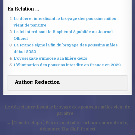
En Relation ...
Le décret interdisant le broyage des poussins mâles
vient de paraitre
La loi interdisant le Bisphénol A publiée au Journal
Officiel
La France signe la fin du broyage des poussins mâles
début 2022
L’ovosexage s’impose à la filière œufs
L’élimination des poussins interdite en France en 2022
Author:
Redaction
Navigation
Le décret interdisant le broyage des poussins mâles vient de
de
paraitre →
l’article
← [Climato-étique] Pas de neutralité carbone sans sobriété,
démontre The Shift Project