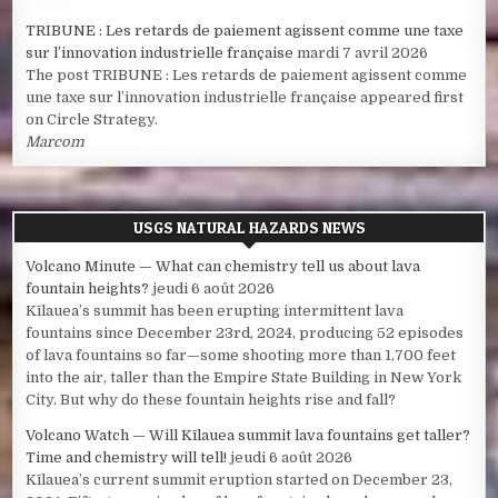
TRIBUNE : Les retards de paiement agissent comme une taxe
sur l’innovation industrielle française
mardi 7 avril 2026
The post TRIBUNE : Les retards de paiement agissent comme
une taxe sur l’innovation industrielle française appeared first
on Circle Strategy.
Marcom
USGS NATURAL HAZARDS NEWS
Volcano Minute — What can chemistry tell us about lava
fountain heights?
jeudi 6 août 2026
Kīlauea’s summit has been erupting intermittent lava
fountains since December 23rd, 2024, producing 52 episodes
of lava fountains so far—some shooting more than 1,700 feet
into the air, taller than the Empire State Building in New York
City. But why do these fountain heights rise and fall?
Volcano Watch — Will Kīlauea summit lava fountains get taller?
Time and chemistry will tell!
jeudi 6 août 2026
Kīlauea’s current summit eruption started on December 23,