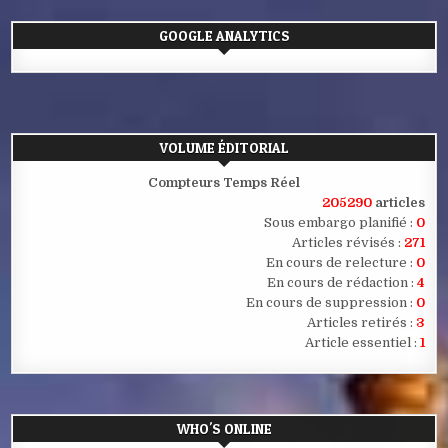
GOOGLE ANALYTICS
VOLUME ÉDITORIAL
Compteurs Temps Réel
205290
articles
Sous embargo planifié :
0
Articles révisés :
271
En cours de relecture :
0
En cours de rédaction :
4
En cours de suppression :
0
Articles retirés :
3
Article essentiel :
1
WHO'S ONLINE