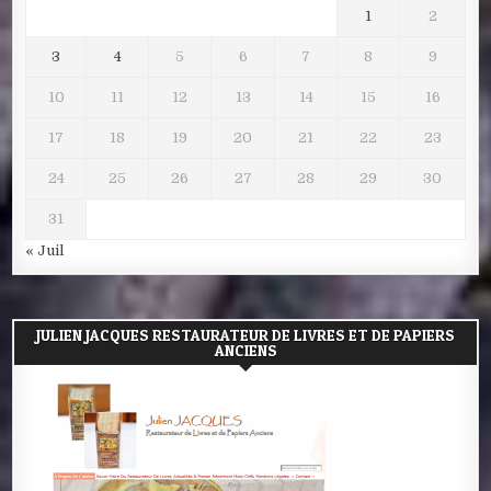
1
2
3
4
5
6
7
8
9
10
11
12
13
14
15
16
17
18
19
20
21
22
23
24
25
26
27
28
29
30
31
« Juil
JULIEN JACQUES RESTAURATEUR DE LIVRES ET DE PAPIERS
ANCIENS