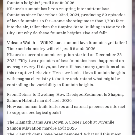
fountain heights?
jeudi 6 août 2026
Kīlauea’s summit has been erupting intermittent lava
fountains since December 23rd, 2024, producing 52 episodes
of lava fountains so far—some shooting more than 1,700 feet
into the air, taller than the Empire State Building in New York
City. But why do these fountain heights rise and fall?
Volcano Watch — Will Kīlauea summit lava fountains get taller?
Time and chemistry will tell!
jeudi 6 août 2026
Kīlauea’s current summit eruption started on December 23,
2024. Fifty-two episodes of lava fountains have happened on
average every 11 days, and we still have many questions about
this eruptive behavior. Here, we look at lava fountain heights
with magma chemistry to better understand what might be
controlling the variability in fountain heights.
From Debris to Dwelling: How Dredged Sediment Is Shaping
Salmon Habitat
mardi 4 août 2026
How can human-built features and natural processes interact
to support ecological goals?
The Klamath Dams Are Down: A Closer Look at Juvenile
Salmon Migration
mardi 4 août 2026
The Klamath dams have been removed. What will this mean