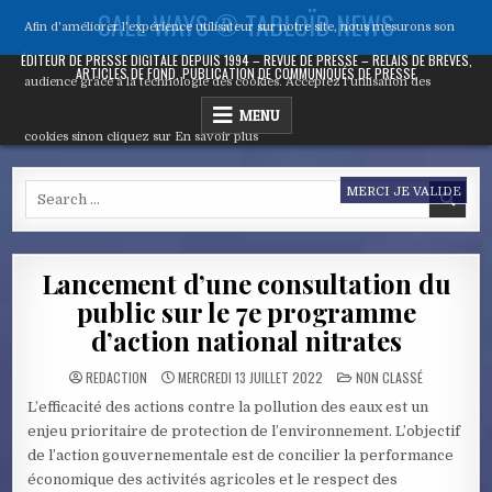
Skip
CALL WAYS ® TABLOÏD NEWS
Afin d'améliorer l’expérience utilisateur sur notre site, nous mesurons son
to
content
ÉDITEUR DE PRESSE DIGITALE DEPUIS 1994 – REVUE DE PRESSE – RELAIS DE BRÈVES,
ARTICLES DE FOND, PUBLICATION DE COMMUNIQUÉS DE PRESSE
audience grâce à la technologie des cookies. Acceptez l’utilisation des
MENU
cookies sinon cliquez sur
En savoir plus
Search
MERCI JE VALIDE
for:
Lancement d’une consultation du
public sur le 7e programme
d’action national nitrates
POSTED
REDACTION
MERCREDI 13 JUILLET 2022
NON CLASSÉ
IN
L’efficacité des actions contre la pollution des eaux est un
enjeu prioritaire de protection de l’environnement. L’objectif
de l’action gouvernementale est de concilier la performance
économique des activités agricoles et le respect des