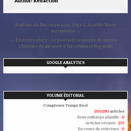
Author:
Redaction
Navigation
Baptême du feu réussi pour Vega-C, la petite fusée
de
européenne →
l’article
← [Industry story – Le podcast] Le monde du silence –
L’histoire du miraculé d’Hiroshima et Nagasaki
GOOGLE ANALYTICS
VOLUME ÉDITORIAL
Compteurs Temps Réel
205290
articles
Sous embargo planifié :
0
Articles révisés :
271
En cours de relecture :
0