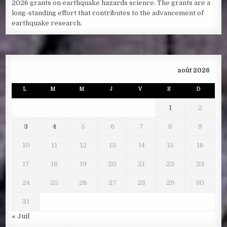
2026 grants on earthquake hazards science. The grants are a
long-standing effort that contributes to the advancement of
earthquake research.
août 2026
L
M
M
J
V
S
D
1
2
3
4
5
6
7
8
9
10
11
12
13
14
15
16
17
18
19
20
21
22
23
24
25
26
27
28
29
30
31
« Juil