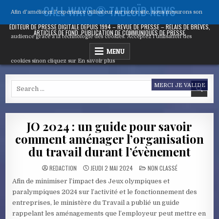
Skip
CALL WAYS ® TABLOÏD NEWS
Afin d'améliorer l’expérience utilisateur sur notre site, nous mesurons son
to
content
ÉDITEUR DE PRESSE DIGITALE DEPUIS 1994 – REVUE DE PRESSE – RELAIS DE BRÈVES,
ARTICLES DE FOND, PUBLICATION DE COMMUNIQUÉS DE PRESSE
audience grâce à la technologie des cookies. Acceptez l’utilisation des
MENU
cookies sinon cliquez sur
En savoir plus
Search
MERCI JE VALIDE
for:
JO 2024 : un guide pour savoir
comment aménager l’organisation
du travail durant l’évènement
POSTED
REDACTION
JEUDI 2 MAI 2024
NON CLASSÉ
IN
Afin de minimiser l’impact des Jeux olympiques et
paralympiques 2024 sur l’activité et le fonctionnement des
entreprises, le ministère du Travail a publié un guide
rappelant les aménagements que l’employeur peut mettre en