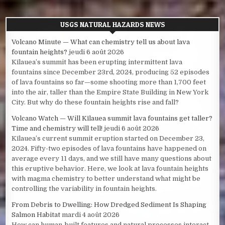
USGS NATURAL HAZARDS NEWS
Volcano Minute — What can chemistry tell us about lava
fountain heights?
jeudi 6 août 2026
Kīlauea’s summit has been erupting intermittent lava
fountains since December 23rd, 2024, producing 52 episodes
of lava fountains so far—some shooting more than 1,700 feet
into the air, taller than the Empire State Building in New York
City. But why do these fountain heights rise and fall?
Volcano Watch — Will Kīlauea summit lava fountains get taller?
Time and chemistry will tell!
jeudi 6 août 2026
Kīlauea’s current summit eruption started on December 23,
2024. Fifty-two episodes of lava fountains have happened on
average every 11 days, and we still have many questions about
this eruptive behavior. Here, we look at lava fountain heights
with magma chemistry to better understand what might be
controlling the variability in fountain heights.
From Debris to Dwelling: How Dredged Sediment Is Shaping
Salmon Habitat
mardi 4 août 2026
How can human-built features and natural processes interact