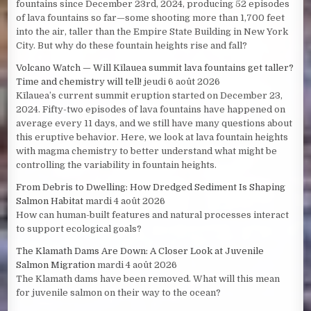
fountains since December 23rd, 2024, producing 52 episodes
of lava fountains so far—some shooting more than 1,700 feet
into the air, taller than the Empire State Building in New York
City. But why do these fountain heights rise and fall?
Volcano Watch — Will Kīlauea summit lava fountains get taller?
Time and chemistry will tell!
jeudi 6 août 2026
Kīlauea’s current summit eruption started on December 23,
2024. Fifty-two episodes of lava fountains have happened on
average every 11 days, and we still have many questions about
this eruptive behavior. Here, we look at lava fountain heights
with magma chemistry to better understand what might be
controlling the variability in fountain heights.
From Debris to Dwelling: How Dredged Sediment Is Shaping
Salmon Habitat
mardi 4 août 2026
How can human-built features and natural processes interact
to support ecological goals?
The Klamath Dams Are Down: A Closer Look at Juvenile
Salmon Migration
mardi 4 août 2026
The Klamath dams have been removed. What will this mean
for juvenile salmon on their way to the ocean?