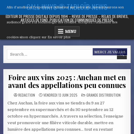
Skip
CALL WAYS ® TABLOÏD NEWS
Afin d'améliorer l’expérience utilisateur sur notre site, nous mesurons son
to
content
ÉDITEUR DE PRESSE DIGITALE DEPUIS 1994 – REVUE DE PRESSE – RELAIS DE BRÈVES,
ARTICLES DE FOND, PUBLICATION DE COMMUNIQUÉS DE PRESSE
audience grâce à la technologie des cookies. Acceptez l’utilisation des
MENU
cookies sinon cliquez sur
En savoir plus
Search
MERCI JE VALIDE
for:
Foire aux vins 2025 : Auchan met en
avant des appellations peu connues
POSTED
REDACTION
VENDREDI 13 JUIN 2025
GRANDE DISTRIBUTION
IN
Chez Auchan, la foire aux vins se tiendra du 9 au 27
septembre en supermarchés et du 30 septembre au 12
octobre en hypermarchés. A travers sa sélection, l’enseigne
veut promouvoir une filière viticole durable, mettre en
lumière des appellations peu connues… tout en restant