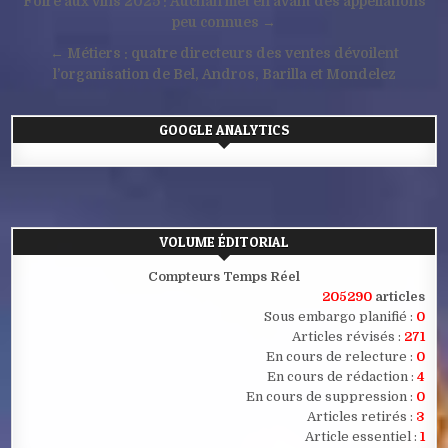
Navigation
Foire aux vins 2025 : Auchan met en avant des appellations
de
peu connues →
l’article
← Métiers : quatre directeurs des ventes dévoilent
l’organisation de Bel, Andros, Barilla et Mondelez
GOOGLE ANALYTICS
VOLUME ÉDITORIAL
Compteurs Temps Réel
205290
articles
Sous embargo planifié :
0
Articles révisés :
271
En cours de relecture :
0
En cours de rédaction :
4
En cours de suppression :
0
Articles retirés :
3
Article essentiel :
1