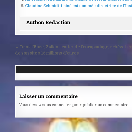
Claudine Schmidt-Lainé est nommée directrice de l’Inst
Author:
Redaction
Navigation
← Dans l’Eure, Zalkin, leader de l’encapsulage, achève l’e
de
de son site à 15 millions d’euros
l’article
Laisser un commentaire
Vous devez
vous connecter
pour publier un commentaire.