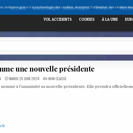
son audience grâce à la technologie des cookies. Acceptez l’utilisation des cookies si
ACCUEIL
BIBLIOTHÈQUE – MÉDIATHÈQUE
COVID-19
PROTOC
VOL ACCIDENTS
COOKIES
À LA UNE
EUR
me une nouvelle présidente
POSTED
N
MARDI 25 JUIN 2024
NON CLASSÉ
IN
 nommé à l’unanimité sa nouvelle présidente. Elle prendra officiellem
ich
é