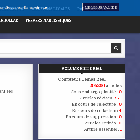
non cliquez sur
En savoir plus
MERCI JE VALIDE
OLE SIXC 6C
MENTIONS LÉGALES
PARIS ATTACKS
O/DOLLAR
PERVERS NARCISSIQUES
VOLUME ÉDITORIAL
Compteurs Temps Réel
205290
articles
ent ses
Sous embargo planifié :
0
Articles révisés :
271
En cours de relecture :
0
En cours de rédaction :
4
En cours de suppression :
0
Articles retirés :
3
Article essentiel :
1