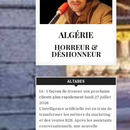
ALGÉRIE
HORREUR &
DÉSHONNEUR
ALTARES
IA : 5 façons de trouver vos prochains
clients plus rapidement
lundi 27 juillet
2026
L’intelligence artificielle est en train de
transformer les métiers du marketing
et des ventes B2B. Après les assistants
conversationnels, une nouvelle