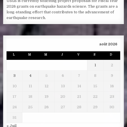
USGS is currently soliciting project proposals for Fiscal Year
2026 grants on earthquake hazards science. The grants are a
long-standing effort that contributes to the advancement of
earthquake research.
août 2026
L
M
M
J
V
S
D
1
2
3
4
5
6
7
8
9
10
11
12
13
14
15
16
17
18
19
20
21
22
23
24
25
26
27
28
29
30
31
« Juil