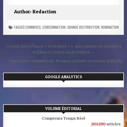
Author:
Redaction
TAGGED
COMMERCE
,
CONSOMMATION
,
GRANDE DISTRIBUTION
,
NOMINATION
Navigation
Coopérative U lance « Protéines + », une gamme de desserts
de
et yaourts riches en protéines →
l’article
← Immobilier commercial : Promeo rachète Accessite à Nexity
GOOGLE ANALYTICS
VOLUME ÉDITORIAL
Compteurs Temps Réel
205290
articles