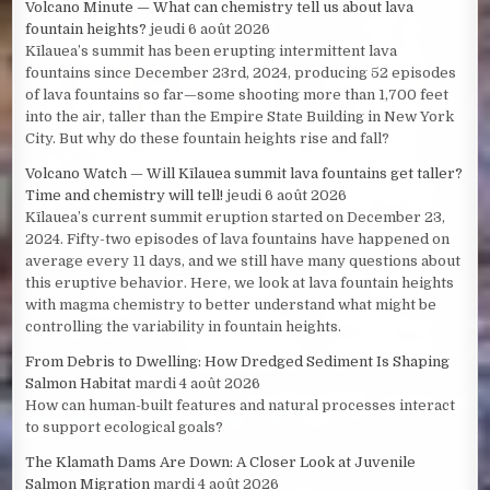
Volcano Minute — What can chemistry tell us about lava
fountain heights?
jeudi 6 août 2026
Kīlauea’s summit has been erupting intermittent lava
fountains since December 23rd, 2024, producing 52 episodes
of lava fountains so far—some shooting more than 1,700 feet
into the air, taller than the Empire State Building in New York
City. But why do these fountain heights rise and fall?
Volcano Watch — Will Kīlauea summit lava fountains get taller?
Time and chemistry will tell!
jeudi 6 août 2026
Kīlauea’s current summit eruption started on December 23,
2024. Fifty-two episodes of lava fountains have happened on
average every 11 days, and we still have many questions about
this eruptive behavior. Here, we look at lava fountain heights
with magma chemistry to better understand what might be
controlling the variability in fountain heights.
From Debris to Dwelling: How Dredged Sediment Is Shaping
Salmon Habitat
mardi 4 août 2026
How can human-built features and natural processes interact
to support ecological goals?
The Klamath Dams Are Down: A Closer Look at Juvenile
Salmon Migration
mardi 4 août 2026