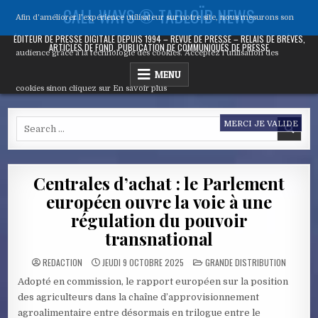
Skip
CALL WAYS ® TABLOÏD NEWS
Afin d'améliorer l’expérience utilisateur sur notre site, nous mesurons son
to
content
ÉDITEUR DE PRESSE DIGITALE DEPUIS 1994 – REVUE DE PRESSE – RELAIS DE BRÈVES,
ARTICLES DE FOND, PUBLICATION DE COMMUNIQUÉS DE PRESSE
audience grâce à la technologie des cookies. Acceptez l’utilisation des
MENU
cookies sinon cliquez sur
En savoir plus
Search
MERCI JE VALIDE
for:
Centrales d’achat : le Parlement
européen ouvre la voie à une
régulation du pouvoir
transnational
POSTED
REDACTION
JEUDI 9 OCTOBRE 2025
GRANDE DISTRIBUTION
IN
Adopté en commission, le rapport européen sur la position
des agriculteurs dans la chaîne d’approvisionnement
agroalimentaire entre désormais en trilogue entre le