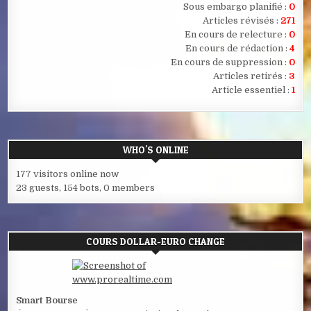
Sous embargo planifié :
0
Articles révisés :
271
En cours de relecture :
0
En cours de rédaction :
4
En cours de suppression :
0
Articles retirés :
3
Article essentiel :
1
WHO'S ONLINE
177 visitors online now
23 guests,
154 bots,
0 members
COURS DOLLAR-EURO CHANGE
Smart Bourse