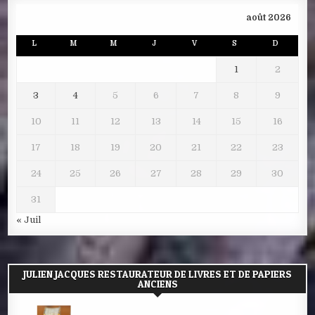
août 2026
L
M
M
J
V
S
D
1
2
3
4
5
6
7
8
9
10
11
12
13
14
15
16
17
18
19
20
21
22
23
24
25
26
27
28
29
30
31
« Juil
JULIEN JACQUES RESTAURATEUR DE LIVRES ET DE PAPIERS
ANCIENS