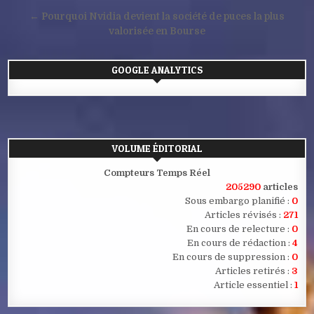
de
← Pourquoi Nvidia devient la société de puces la plus
l’article
valorisée en Bourse
GOOGLE ANALYTICS
VOLUME ÉDITORIAL
Compteurs Temps Réel
205290
articles
Sous embargo planifié :
0
Articles révisés :
271
En cours de relecture :
0
En cours de rédaction :
4
En cours de suppression :
0
Articles retirés :
3
Article essentiel :
1