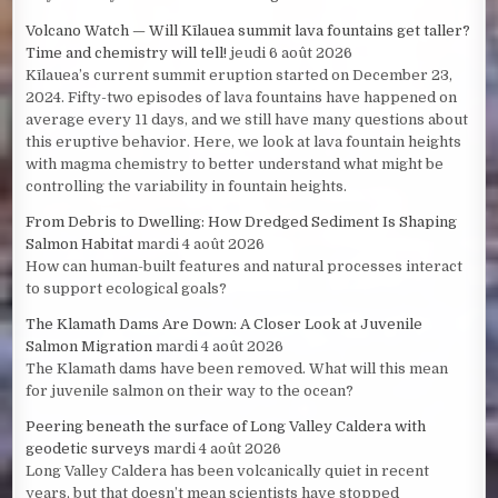
Volcano Watch — Will Kīlauea summit lava fountains get taller?
Time and chemistry will tell!
jeudi 6 août 2026
Kīlauea’s current summit eruption started on December 23,
2024. Fifty-two episodes of lava fountains have happened on
average every 11 days, and we still have many questions about
this eruptive behavior. Here, we look at lava fountain heights
with magma chemistry to better understand what might be
controlling the variability in fountain heights.
From Debris to Dwelling: How Dredged Sediment Is Shaping
Salmon Habitat
mardi 4 août 2026
How can human-built features and natural processes interact
to support ecological goals?
The Klamath Dams Are Down: A Closer Look at Juvenile
Salmon Migration
mardi 4 août 2026
The Klamath dams have been removed. What will this mean
for juvenile salmon on their way to the ocean?
Peering beneath the surface of Long Valley Caldera with
geodetic surveys
mardi 4 août 2026
Long Valley Caldera has been volcanically quiet in recent
years, but that doesn’t mean scientists have stopped