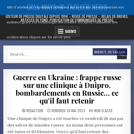
Skip
CALL WAYS ® TABLOÏD NEWS
Afin d'améliorer l’expérience utilisateur sur notre site, nous mesurons son
to
content
ÉDITEUR DE PRESSE DIGITALE DEPUIS 1994 – REVUE DE PRESSE – RELAIS DE BRÈVES,
ARTICLES DE FOND, PUBLICATION DE COMMUNIQUÉS DE PRESSE
audience grâce à la technologie des cookies. Acceptez l’utilisation des
MENU
cookies sinon cliquez sur
En savoir plus
Search
MERCI JE VALIDE
for:
Guerre en Ukraine : frappe russe
sur une clinique à Dnipro,
bombardements en Russie… ce
qu’il faut retenir
POSTED
REDACTION
VENDREDI 26 MAI 2023
NON CLASSÉ
IN
Une clinique de Dnipro a été touchée ce vendredi 26 mai par
des salves de missiles russes. Au moins deux personnes ont
été tuées et 30 blessées. Voici e qu’il faut retenir des