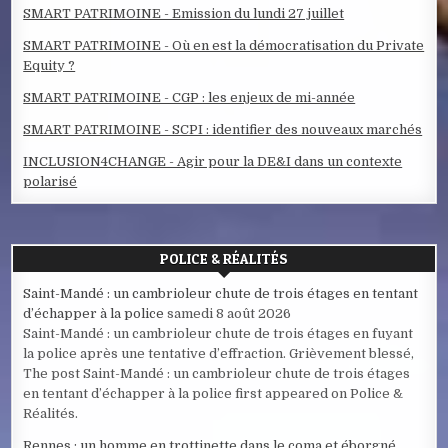
SMART PATRIMOINE - Emission du lundi 27 juillet
SMART PATRIMOINE - Où en est la démocratisation du Private
Equity ?
SMART PATRIMOINE - CGP : les enjeux de mi-année
SMART PATRIMOINE - SCPI : identifier des nouveaux marchés
INCLUSION4CHANGE - Agir pour la DE&I dans un contexte
polarisé
POLICE & RÉALITÉS
Saint-Mandé : un cambrioleur chute de trois étages en tentant
d’échapper à la police
samedi 8 août 2026
Saint-Mandé : un cambrioleur chute de trois étages en fuyant
la police après une tentative d’effraction. Grièvement blessé,
The post Saint-Mandé : un cambrioleur chute de trois étages
en tentant d’échapper à la police first appeared on Police &
Réalités.
Rennes : un homme en trottinette dans le coma et éborgné