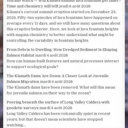
Volcano Watch — Will Kīlauea summit lava fountains get taller?
Time and chemistry will tell!
jeudi 6 août 2026
Kīlauea’s current summit eruption started on December 23,
2024. Fifty-two episodes of lava fountains have happened on
average every 11 days, and we still have many questions about
this eruptive behavior. Here, we look at lava fountain heights
with magma chemistry to better understand what might be
controlling the variability in fountain heights.
From Debris to Dwelling: How Dredged Sediment Is Shaping
Salmon Habitat
mardi 4 août 2026
How can human-built features and natural processes interact
to support ecological goals?
The Klamath Dams Are Down: A Closer Look at Juvenile
Salmon Migration
mardi 4 août 2026
The Klamath dams have been removed. What will this mean
for juvenile salmon on their way to the ocean?
Peering beneath the surface of Long Valley Caldera with
geodetic surveys
mardi 4 août 2026
Long Valley Caldera has been volcanically quiet in recent
years, but that doesn’t mean scientists have stopped
watching...