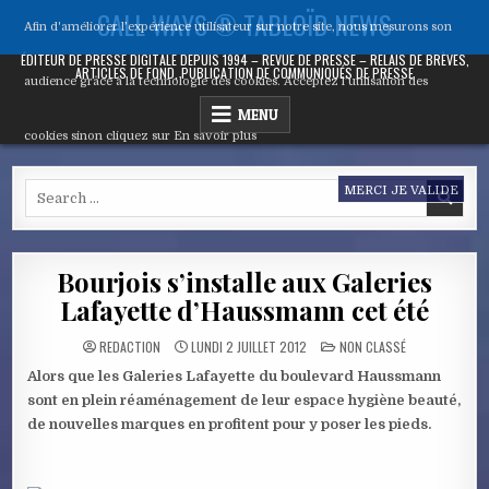
Skip
CALL WAYS ® TABLOÏD NEWS
Afin d'améliorer l’expérience utilisateur sur notre site, nous mesurons son
to
content
ÉDITEUR DE PRESSE DIGITALE DEPUIS 1994 – REVUE DE PRESSE – RELAIS DE BRÈVES,
ARTICLES DE FOND, PUBLICATION DE COMMUNIQUÉS DE PRESSE
audience grâce à la technologie des cookies. Acceptez l’utilisation des
MENU
cookies sinon cliquez sur
En savoir plus
Search
MERCI JE VALIDE
for:
Bourjois s’installe aux Galeries
Lafayette d’Haussmann cet été
POSTED
REDACTION
LUNDI 2 JUILLET 2012
NON CLASSÉ
IN
Alors que les Galeries Lafayette du boulevard Haussmann
sont en plein réaménagement de leur espace hygiène beauté,
de nouvelles marques en profitent pour y poser les pieds.