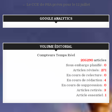
de
← Le CCE de PSA prévu pour le 12 juillet
l’article
GOOGLE ANALYTICS
VOLUME ÉDITORIAL
Compteurs Temps Réel
205290
articles
Sous embargo planifié :
0
Articles révisés :
271
En cours de relecture :
0
En cours de rédaction :
4
En cours de suppression :
0
Articles retirés :
3
Article essentiel :
1