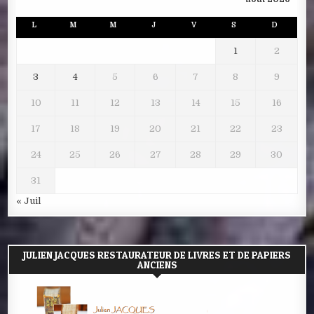
L
M
M
J
V
S
D
1
2
3
4
5
6
7
8
9
10
11
12
13
14
15
16
17
18
19
20
21
22
23
24
25
26
27
28
29
30
31
« Juil
JULIEN JACQUES RESTAURATEUR DE LIVRES ET DE PAPIERS
ANCIENS